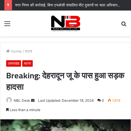
नगर निगम की कार्रवाई: बिना एनओसी संचालित मीट दुकानों पर चला अभियान, 45250 रुपये का चालान
Menu
S
fo
Home
/
घटना
उत्तराखंड
घटना
Breaking: देहरादून जू के पास हुआ सड़क
हादसा
Send
NBL Desk
Last Updated: December 18, 2024
0
1,619
an
Less than a minute
email