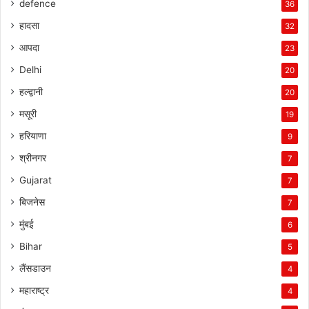
defence
36
हादसा
32
आपदा
23
Delhi
20
हल्द्वानी
20
मसूरी
19
हरियाणा
9
श्रीनगर
7
Gujarat
7
बिजनेस
7
मुंबई
6
Bihar
5
लैंसडाउन
4
महाराष्ट्र
4