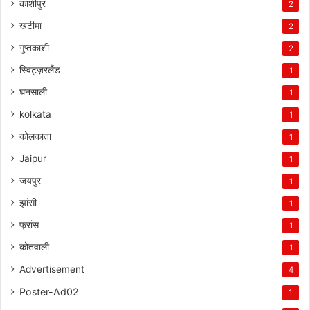
काशीपुर
2
खटीमा
2
गुप्तकाशी
2
स्विट्ज़रलैंड
1
घनसाली
1
kolkata
1
कोलकाता
1
Jaipur
1
जयपुर
1
झांसी
1
फ्रांस
1
कोतवाली
1
Advertisement
4
Poster-Ad02
1