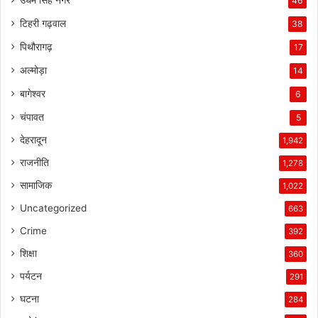
46
टिहरी गढ़वाल
38
पिथौरागढ़
17
अल्मोड़ा
14
बागेश्वर
6
चंपावत
5
देहरादून
1,942
राजनीति
1,278
सामाजिक
1,022
Uncategorized
663
Crime
392
शिक्षा
360
पर्यटन
291
घटना
284