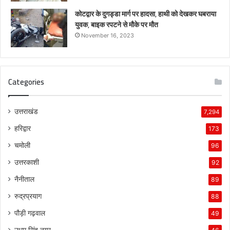
कोटद्वार के दुगड्डा मार्ग पर हादसा, हाथी को देखकर घबराया
युवक, बाइक रपटने से मौके पर मौत
November 16, 2023
Categories
उत्तराखंड
7,294
हरिद्वार
173
चमोली
96
उत्तरकाशी
92
नैनीताल
89
रुद्रप्रयाग
88
पौड़ी गढ़वाल
49
उधम सिंह नगर