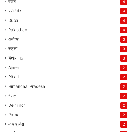
पंजाब
4
ज्योतिर्मठ
4
Dubai
4
Rajasthan
4
अयोध्या
3
रुड़की
3
पिथोरा गढ़
3
Ajmer
2
Pitkul
2
Himanchal Pradesh
2
नेपाल
2
Delhi ncr
2
Patna
2
मध्य प्रदेश
2