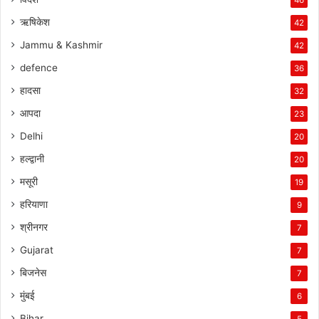
ऋषिकेश
42
Jammu & Kashmir
42
defence
36
हादसा
32
आपदा
23
Delhi
20
हल्द्वानी
20
मसूरी
19
हरियाणा
9
श्रीनगर
7
Gujarat
7
बिजनेस
7
मुंबई
6
Bihar
5