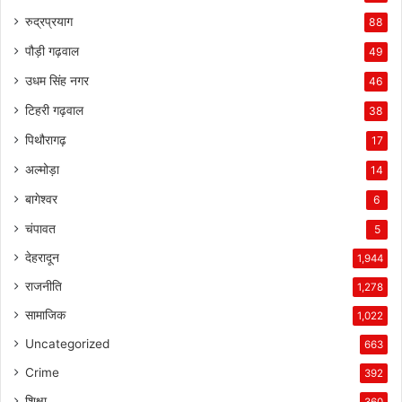
रुद्रप्रयाग
88
पौड़ी गढ़वाल
49
उधम सिंह नगर
46
टिहरी गढ़वाल
38
पिथौरागढ़
17
अल्मोड़ा
14
बागेश्वर
6
चंपावत
5
देहरादून
1,944
राजनीति
1,278
सामाजिक
1,022
Uncategorized
663
Crime
392
शिक्षा
360