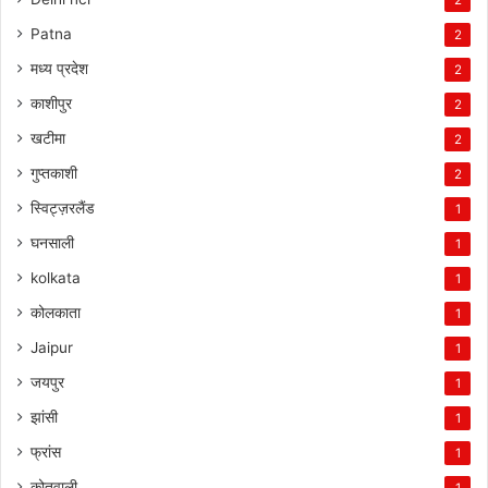
Patna
2
मध्य प्रदेश
2
काशीपुर
2
खटीमा
2
गुप्तकाशी
2
स्विट्ज़रलैंड
1
घनसाली
1
kolkata
1
कोलकाता
1
Jaipur
1
जयपुर
1
झांसी
1
फ्रांस
1
कोतवाली
1