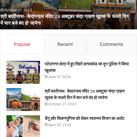
विभाग
का
अर्लट
April 29, 2024
डेंगू और चिकनगुनिया को लेकर स्वास्थ्य विभाग का अर्लट
Popular
Recent
Comments
पटेलनगर क्षेत्र में हुए तिहरे हत्याकांड का दून पुलिस ने किया
खुलासा
June 27, 2024
श्री बदरीनाथ- केदारनाथ मंदिर 28 अक्टूबर चंद्र ग्रहण
सूतक के चलते दिन में चार बजे बंद हो जायेगा
October 27, 2023
डेंगू और चिकनगुनिया को लेकर स्वास्थ्य विभाग का अर्लट
April 29, 2024