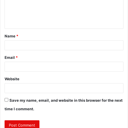
m
e
n
t
Name
*
*
Email
*
Website
Save my name, email, and website in this browser for the next
time I comment.