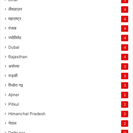
लैंसडाउन
4
महाराष्ट्र
4
पंजाब
4
ज्योतिर्मठ
4
Dubai
4
Rajasthan
4
अयोध्या
3
रुड़की
3
पिथोरा गढ़
3
Ajmer
2
Pitkul
2
Himanchal Pradesh
2
नेपाल
2
Delhi ncr
2