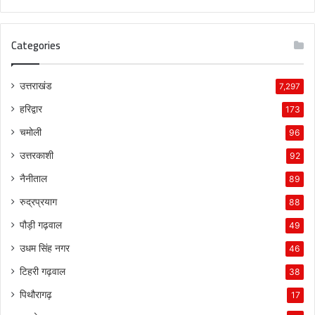
Categories
उत्तराखंड
7,297
हरिद्वार
173
चमोली
96
उत्तरकाशी
92
नैनीताल
89
रुद्रप्रयाग
88
पौड़ी गढ़वाल
49
उधम सिंह नगर
46
टिहरी गढ़वाल
38
पिथौरागढ़
17