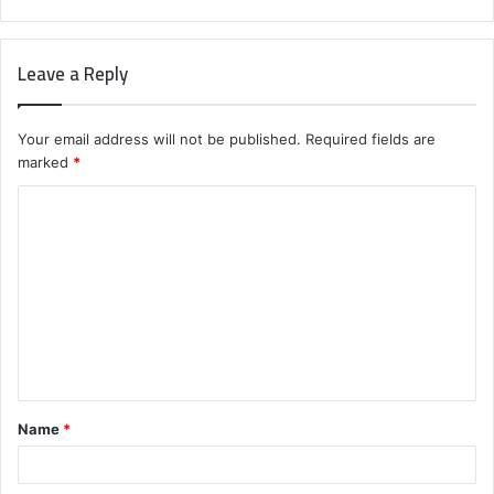
Leave a Reply
Your email address will not be published.
Required fields are
marked
*
C
o
m
m
e
n
t
Name
*
*