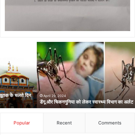
डेंगू
और
चिकनगुनिया
को
लेकर
स्वास्थ्य
विभाग
का
अर्लट
April 29, 2024
डेंगू और चिकनगुनिया को लेकर स्वास्थ्य विभाग का अर्लट
Popular
Recent
Comments