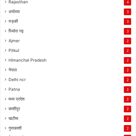
Rajasthan
4
अयोध्या
3
रुड़की
3
पिथोरा गढ़
3
Ajmer
2
Pitkul
2
Himanchal Pradesh
2
नेपाल
2
Delhi ncr
2
Patna
2
मध्य प्रदेश
2
काशीपुर
2
खटीमा
2
गुप्तकाशी
2