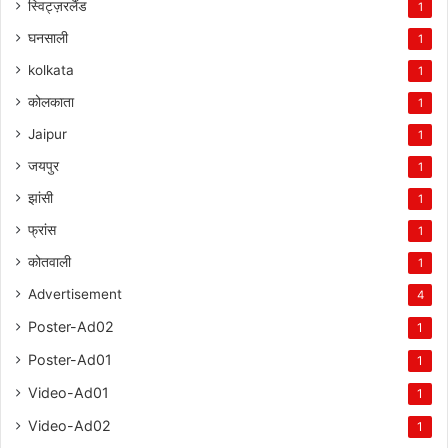
स्विट्ज़रलैंड
1
घनसाली
1
kolkata
1
कोलकाता
1
Jaipur
1
जयपुर
1
झांसी
1
फ्रांस
1
कोतवाली
1
Advertisement
4
Poster-Ad02
1
Poster-Ad01
1
Video-Ad01
1
Video-Ad02
1