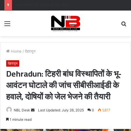
मुख्यमंत्री पुष्कर सिंह धामी के दिशा-निर्देशों में पीएम आवास योजना (शहरी) की प्रगति की हुई समीक्षा
Menu
S
fo
Home
/
देहरादून
देहरादून
Dehradun: टिहरी बांध विस्थापितों के भू-
आवंटन घोटाले की जांच सीबीसीआईडी के
हवाले, दोषियों को जेल भेजने की तैयारी
Send
NBL Desk
Last Updated: July 26, 2025
0
1,617
an
1 minute read
email