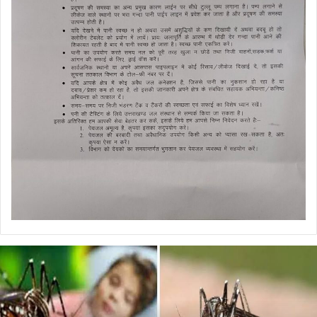
डेंगू
और
चिकनगुनिया
को
लेकर