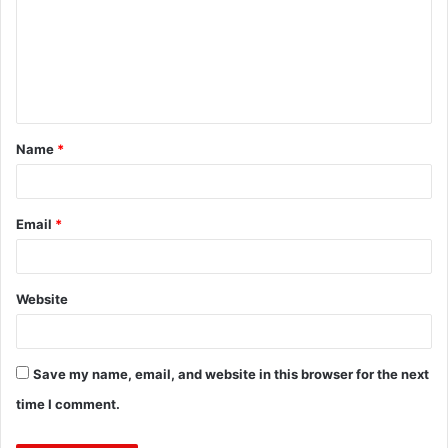
m
m
e
n
t
Name
*
*
Email
*
Website
Save my name, email, and website in this browser for the next
time I comment.