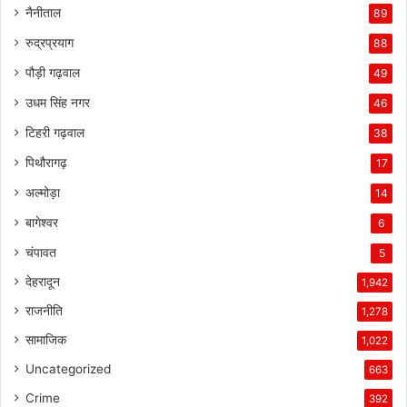
नैनीताल
89
रुद्रप्रयाग
88
पौड़ी गढ़वाल
49
उधम सिंह नगर
46
टिहरी गढ़वाल
38
पिथौरागढ़
17
अल्मोड़ा
14
बागेश्वर
6
चंपावत
5
देहरादून
1,942
राजनीति
1,278
सामाजिक
1,022
Uncategorized
663
Crime
392