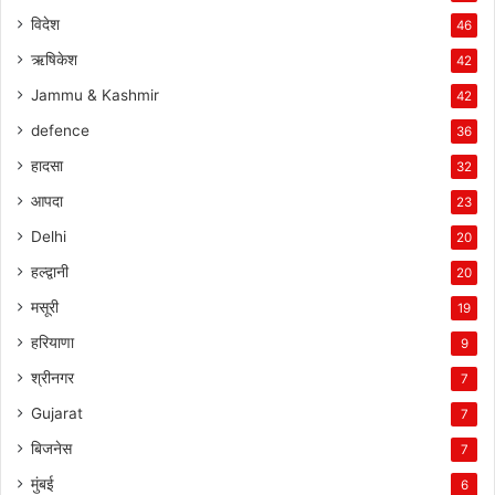
विदेश
46
ऋषिकेश
42
Jammu & Kashmir
42
defence
36
हादसा
32
आपदा
23
Delhi
20
हल्द्वानी
20
मसूरी
19
हरियाणा
9
श्रीनगर
7
Gujarat
7
बिजनेस
7
मुंबई
6