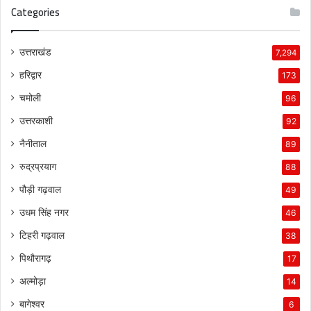
Categories
उत्तराखंड
7,294
हरिद्वार
173
चमोली
96
उत्तरकाशी
92
नैनीताल
89
रुद्रप्रयाग
88
पौड़ी गढ़वाल
49
उधम सिंह नगर
46
टिहरी गढ़वाल
38
पिथौरागढ़
17
अल्मोड़ा
14
बागेश्वर
6