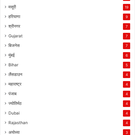
मसूरी
19
हरियाणा
9
श्रीनगर
7
Gujarat
7
बिजनेस
7
मुंबई
6
Bihar
5
लैंसडाउन
4
महाराष्ट्र
4
पंजाब
4
ज्योतिर्मठ
4
Dubai
4
Rajasthan
4
अयोध्या
3