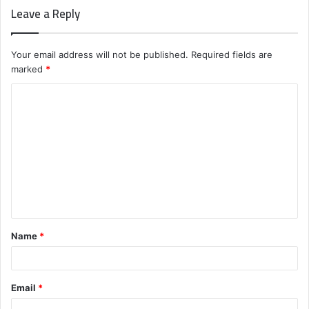
Leave a Reply
Your email address will not be published.
Required fields are
marked
*
C
o
m
m
e
n
t
Name
*
*
Email
*