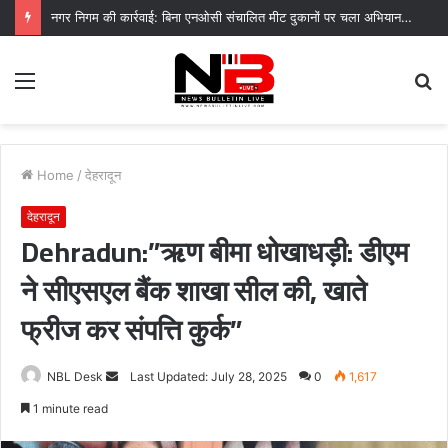
नगर निगम की कार्रवाई: बिना एनओसी संचालित मीट दुकानों पर चला अभियान, 45250 रुपये का चालान
Menu
S
fo
Home
/
देहरादून
देहरादून
Dehradun:”ऋण बीमा धोखाधड़ी: डीएम
ने सीएसएल बैंक शाखा सील की, खाते
फ्रीज कर संपत्ति कुर्क”
Send
NBL Desk
Last Updated: July 28, 2025
0
1,617
an
1 minute read
email