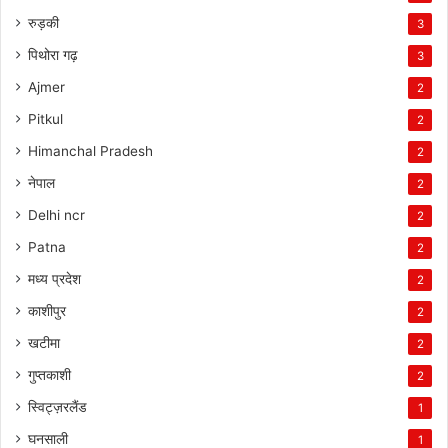
रुड़की
3
पिथोरा गढ़
3
Ajmer
2
Pitkul
2
Himanchal Pradesh
2
नेपाल
2
Delhi ncr
2
Patna
2
मध्य प्रदेश
2
काशीपुर
2
खटीमा
2
गुप्तकाशी
2
स्विट्ज़रलैंड
1
घनसाली
1