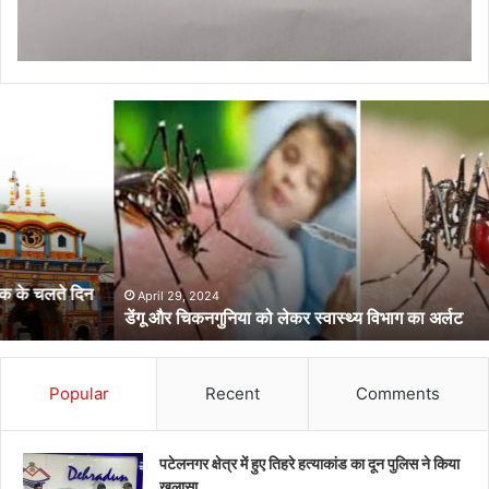
डेंगू
और
चिकनगुनिया
को
लेकर
स्वास्थ्य
विभाग
का
अर्लट
April 29, 2024
डेंगू और चिकनगुनिया को लेकर स्वास्थ्य विभाग का अर्लट
Popular
Recent
Comments
पटेलनगर क्षेत्र में हुए तिहरे हत्याकांड का दून पुलिस ने किया
खुलासा