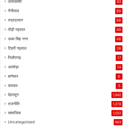
उत्तरकाशी
92
नैनीताल
89
रुद्रप्रयाग
88
पौड़ी गढ़वाल
49
उधम सिंह नगर
46
टिहरी गढ़वाल
38
पिथौरागढ़
17
अल्मोड़ा
14
बागेश्वर
6
चंपावत
5
देहरादून
1,942
राजनीति
1,278
सामाजिक
1,022
Uncategorized
663