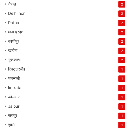
नेपाल
2
Delhi ncr
2
Patna
2
मध्य प्रदेश
2
काशीपुर
2
खटीमा
2
गुप्तकाशी
2
स्विट्ज़रलैंड
1
घनसाली
1
kolkata
1
कोलकाता
1
Jaipur
1
जयपुर
1
झांसी
1