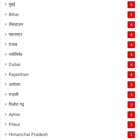
मुंबई
6
Bihar
5
लैंसडाउन
4
महाराष्ट्र
4
पंजाब
4
ज्योतिर्मठ
4
Dubai
4
Rajasthan
4
अयोध्या
3
रुड़की
3
पिथोरा गढ़
3
Ajmer
2
Pitkul
2
Himanchal Pradesh
2