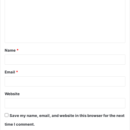
m
m
e
n
t
Name
*
*
Email
*
Website
Save my name, email, and website in this browser for the next
time I comment.