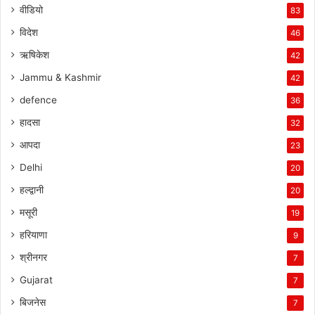
वीडियो
83
विदेश
46
ऋषिकेश
42
Jammu & Kashmir
42
defence
36
हादसा
32
आपदा
23
Delhi
20
हल्द्वानी
20
मसूरी
19
हरियाणा
9
श्रीनगर
7
Gujarat
7
बिजनेस
7