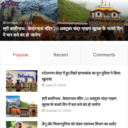
लेकर
स्वास्थ्य
विभाग
का
अर्लट
April 29, 2024
डेंगू और चिकनगुनिया को लेकर स्वास्थ्य विभाग का अर्लट
Popular
Recent
Comments
पटेलनगर क्षेत्र में हुए तिहरे हत्याकांड का दून पुलिस ने किया
खुलासा
June 27, 2024
श्री बदरीनाथ- केदारनाथ मंदिर 28 अक्टूबर चंद्र ग्रहण
सूतक के चलते दिन में चार बजे बंद हो जायेगा
October 27, 2023
डेंगू और चिकनगुनिया को लेकर स्वास्थ्य विभाग का अर्लट