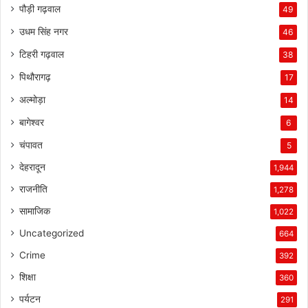
पौड़ी गढ़वाल
49
उधम सिंह नगर
46
टिहरी गढ़वाल
38
पिथौरागढ़
17
अल्मोड़ा
14
बागेश्वर
6
चंपावत
5
देहरादून
1,944
राजनीति
1,278
सामाजिक
1,022
Uncategorized
664
Crime
392
शिक्षा
360
पर्यटन
291