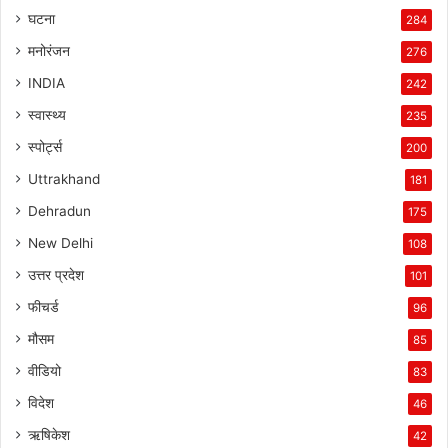
घटना
284
मनोरंजन
276
INDIA
242
स्वास्थ्य
235
स्पोर्ट्स
200
Uttrakhand
181
Dehradun
175
New Delhi
108
उत्तर प्रदेश
101
फीचर्ड
96
मौसम
85
वीडियो
83
विदेश
46
ऋषिकेश
42