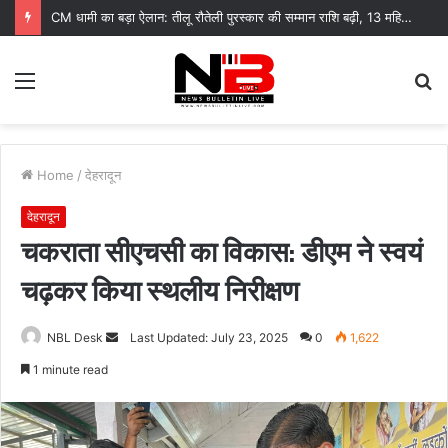
CM धामी का बड़ा ऐलान: तीलू रौतेली पुरस्कार की सम्मान राशि बढ़ी, 13 महिलाएं हुई सम्मानित
Menu
S
fo
Home
/
देहरादून
देहरादून
चकराता सीएचसी का विकास: डीएम ने स्वयं
चढ़कर किया स्थलीय निरीक्षण
Send
NBL Desk
Last Updated: July 23, 2025
0
1,622
an
1 minute read
email