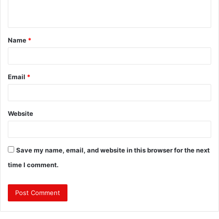
n
t
Name
*
*
Email
*
Website
Save my name, email, and website in this browser for the next
time I comment.