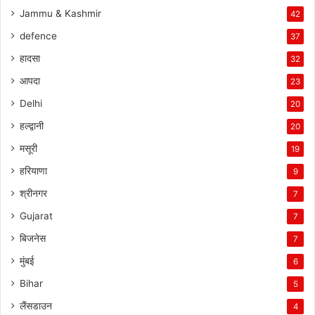
Jammu & Kashmir
42
defence
37
हादसा
32
आपदा
23
Delhi
20
हल्द्वानी
20
मसूरी
19
हरियाणा
9
श्रीनगर
7
Gujarat
7
बिजनेस
7
मुंबई
6
Bihar
5
लैंसडाउन
4