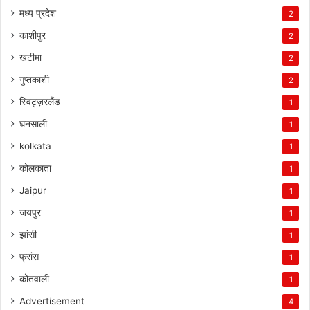
मध्य प्रदेश
2
काशीपुर
2
खटीमा
2
गुप्तकाशी
2
स्विट्ज़रलैंड
1
घनसाली
1
kolkata
1
कोलकाता
1
Jaipur
1
जयपुर
1
झांसी
1
फ्रांस
1
कोतवाली
1
Advertisement
4