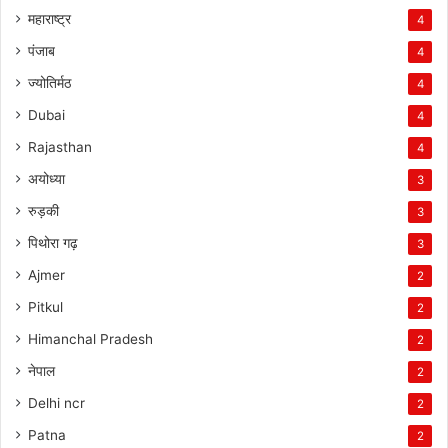
महाराष्ट्र
4
पंजाब
4
ज्योतिर्मठ
4
Dubai
4
Rajasthan
4
अयोध्या
3
रुड़की
3
पिथोरा गढ़
3
Ajmer
2
Pitkul
2
Himanchal Pradesh
2
नेपाल
2
Delhi ncr
2
Patna
2