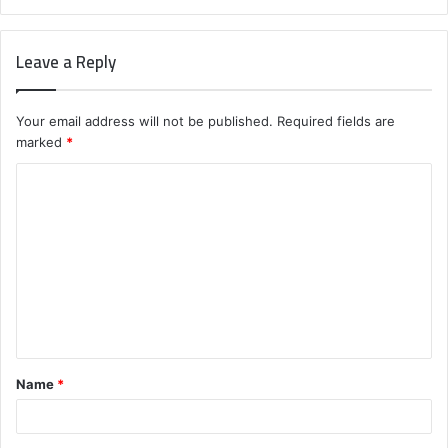
Leave a Reply
Your email address will not be published.
Required fields are
marked
*
C
o
m
m
e
n
t
Name
*
*