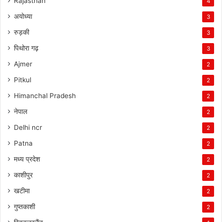
Rajasthan
4
अयोध्या
3
रुड़की
3
पिथोरा गढ़
3
Ajmer
2
Pitkul
2
Himanchal Pradesh
2
नेपाल
2
Delhi ncr
2
Patna
2
मध्य प्रदेश
2
काशीपुर
2
खटीमा
2
गुप्तकाशी
2