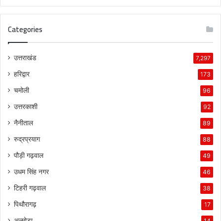
Categories
उत्तराखंड
7,297
हरिद्वार
173
चमोली
96
उत्तरकाशी
92
नैनीताल
89
रुद्रप्रयाग
88
पौड़ी गढ़वाल
49
उधम सिंह नगर
46
टिहरी गढ़वाल
38
पिथौरागढ़
17
अल्मोड़ा
14