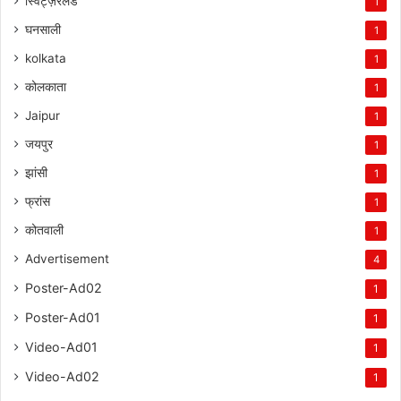
स्विट्ज़रलैंड
1
घनसाली
1
kolkata
1
कोलकाता
1
Jaipur
1
जयपुर
1
झांसी
1
फ्रांस
1
कोतवाली
1
Advertisement
4
Poster-Ad02
1
Poster-Ad01
1
Video-Ad01
1
Video-Ad02
1