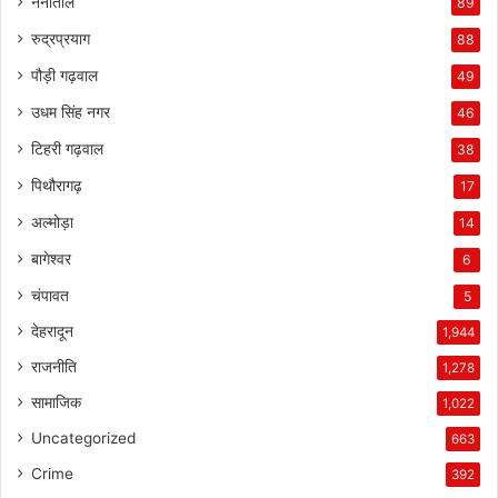
नैनीताल
89
रुद्रप्रयाग
88
पौड़ी गढ़वाल
49
उधम सिंह नगर
46
टिहरी गढ़वाल
38
पिथौरागढ़
17
अल्मोड़ा
14
बागेश्वर
6
चंपावत
5
देहरादून
1,944
राजनीति
1,278
सामाजिक
1,022
Uncategorized
663
Crime
392