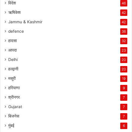
विदेश
46
ऋषिकेश
42
Jammu & Kashmir
42
defence
36
हादसा
32
आपदा
23
Delhi
20
हल्द्वानी
20
मसूरी
19
हरियाणा
9
श्रीनगर
7
Gujarat
7
बिजनेस
7
मुंबई
6