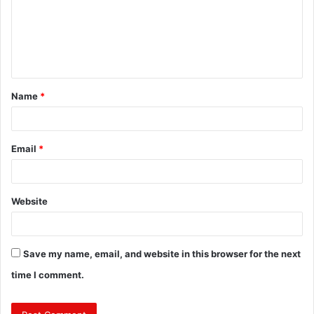
m
e
n
t
Name
*
*
Email
*
Website
Save my name, email, and website in this browser for the next
time I comment.