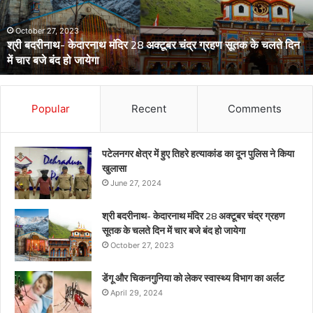
स्वास्थ्य
विभाग
का
अर्लट
April 29, 2024
डेंगू और चिकनगुनिया को लेकर स्वास्थ्य विभाग का अर्लट
Popular
Recent
Comments
पटेलनगर क्षेत्र में हुए तिहरे हत्याकांड का दून पुलिस ने किया
खुलासा
June 27, 2024
श्री बदरीनाथ- केदारनाथ मंदिर 28 अक्टूबर चंद्र ग्रहण
सूतक के चलते दिन में चार बजे बंद हो जायेगा
October 27, 2023
डेंगू और चिकनगुनिया को लेकर स्वास्थ्य विभाग का अर्लट
April 29, 2024