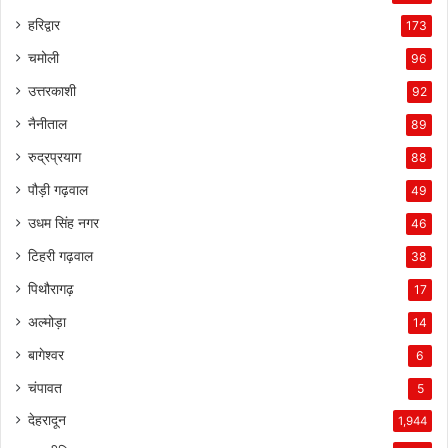
हरिद्वार
173
चमोली
96
उत्तरकाशी
92
नैनीताल
89
रुद्रप्रयाग
88
पौड़ी गढ़वाल
49
उधम सिंह नगर
46
टिहरी गढ़वाल
38
पिथौरागढ़
17
अल्मोड़ा
14
बागेश्वर
6
चंपावत
5
देहरादून
1,944