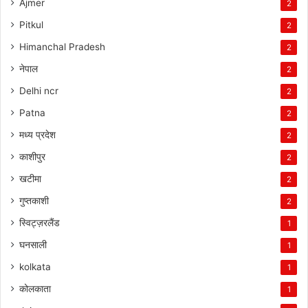
Ajmer
2
Pitkul
2
Himanchal Pradesh
2
नेपाल
2
Delhi ncr
2
Patna
2
मध्य प्रदेश
2
काशीपुर
2
खटीमा
2
गुप्तकाशी
2
स्विट्ज़रलैंड
1
घनसाली
1
kolkata
1
कोलकाता
1