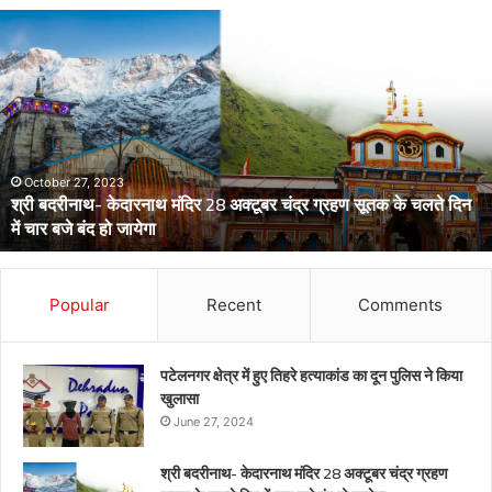
डेंगू
और
चिकनगुनिया
को
लेकर
स्वास्थ्य
विभाग
का
अर्लट
April 29, 2024
डेंगू और चिकनगुनिया को लेकर स्वास्थ्य विभाग का अर्लट
Popular
Recent
Comments
पटेलनगर क्षेत्र में हुए तिहरे हत्याकांड का दून पुलिस ने किया
खुलासा
June 27, 2024
श्री बदरीनाथ- केदारनाथ मंदिर 28 अक्टूबर चंद्र ग्रहण