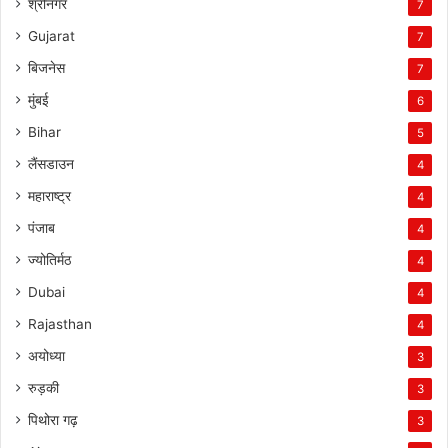
श्रीनगर
7
Gujarat
7
बिजनेस
7
मुंबई
6
Bihar
5
लैंसडाउन
4
महाराष्ट्र
4
पंजाब
4
ज्योतिर्मठ
4
Dubai
4
Rajasthan
4
अयोध्या
3
रुड़की
3
पिथोरा गढ़
3