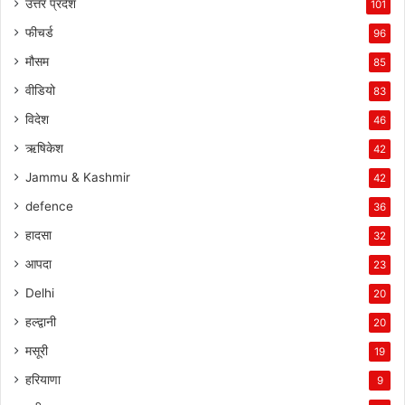
उत्तर प्रदेश
101
फीचर्ड
96
मौसम
85
वीडियो
83
विदेश
46
ऋषिकेश
42
Jammu & Kashmir
42
defence
36
हादसा
32
आपदा
23
Delhi
20
हल्द्वानी
20
मसूरी
19
हरियाणा
9