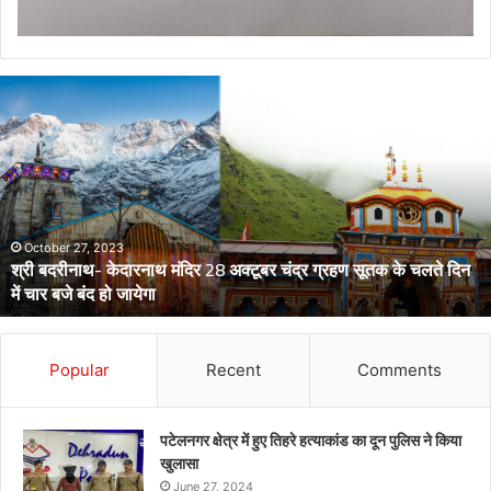
डेंगू
और
चिकनगुनिया
को
लेकर
स्वास्थ्य
विभाग
का
अर्लट
April 29, 2024
डेंगू और चिकनगुनिया को लेकर स्वास्थ्य विभाग का अर्लट
Popular
Recent
Comments
पटेलनगर क्षेत्र में हुए तिहरे हत्याकांड का दून पुलिस ने किया
खुलासा
June 27, 2024