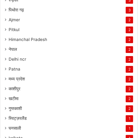
3
पिथोरा गढ़
3
Ajmer
2
Pitkul
2
Himanchal Pradesh
2
नेपाल
2
Delhi ncr
2
Patna
2
मध्य प्रदेश
2
काशीपुर
2
खटीमा
2
गुप्तकाशी
2
स्विट्ज़रलैंड
1
घनसाली
1
kolkata