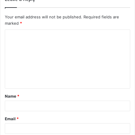
Your email address will not be published.
Required fields are
marked
*
C
o
m
m
e
n
t
Name
*
*
Email
*