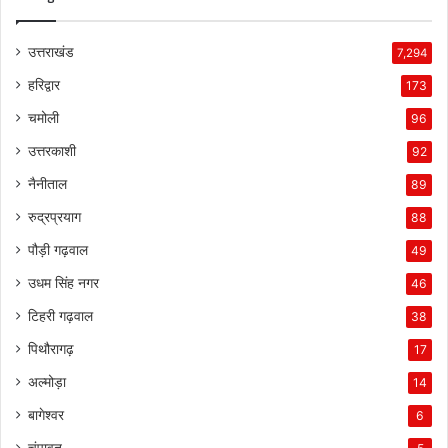
उत्तराखंड
7,294
हरिद्वार
173
चमोली
96
उत्तरकाशी
92
नैनीताल
89
रुद्रप्रयाग
88
पौड़ी गढ़वाल
49
उधम सिंह नगर
46
टिहरी गढ़वाल
38
पिथौरागढ़
17
अल्मोड़ा
14
बागेश्वर
6
चंपावत