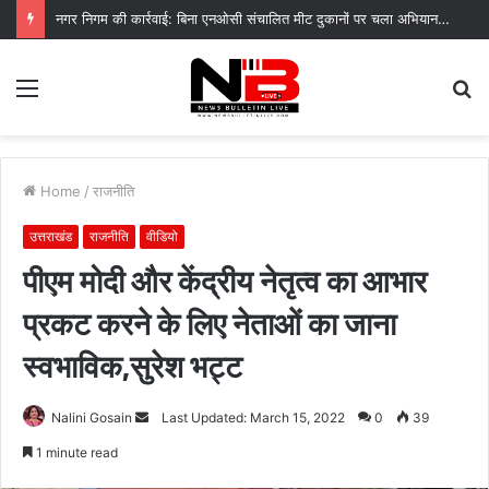
नगर निगम की कार्रवाई: बिना एनओसी संचालित मीट दुकानों पर चला अभियान, 45250 रुपये का चालान
Menu
S
fo
Home
/
राजनीति
उत्तराखंड
राजनीति
वीडियो
पीएम मोदी और केंद्रीय नेतृत्व का आभार
प्रकट करने के लिए नेताओं का जाना
स्वभाविक,सुरेश भट्ट
Send
Nalini Gosain
Last Updated: March 15, 2022
0
39
an
1 minute read
email