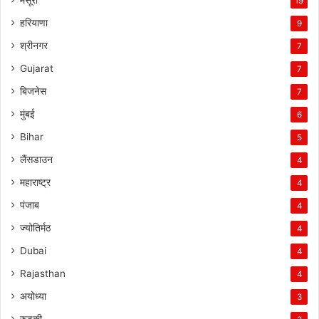
19
हरियाणा
9
श्रीनगर
7
Gujarat
7
बिजनेस
7
मुंबई
6
Bihar
5
लैंसडाउन
4
महाराष्ट्र
4
पंजाब
4
ज्योतिर्मठ
4
Dubai
4
Rajasthan
4
अयोध्या
3
रुड़की