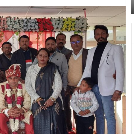
पुलिस
स
किया खुलासा
ने
क
किया
च
खुलासा
द
में
च
ब
बं
हो
जा