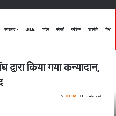
उत्तराखंड
CRIME
पर्यटन
फीचर्ड
मनोरंजन
राजनीति
शिक्षा
यादान, वर वधु को दिया आशिर्वाद
घ द्वारा किया गया कन्यादान,
पटेलनगर
श्
द
क्षेत्र
ब
में
क
हुए
मं
तिहरे
2
0
1,616
1 minute read
हत्याकांड
अक
का
चं
June 27, 2024
दून
ग
खकर
पटेलनगर क्षेत्र में हुए तिहरे हत्याकांड का दून पुलिस ने