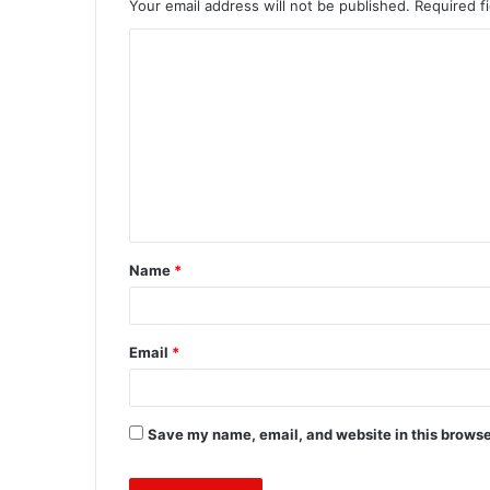
Your email address will not be published.
Required f
C
o
m
m
e
n
t
Name
*
*
Email
*
Save my name, email, and website in this browse