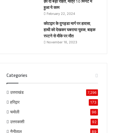
क़ो दी बड़ी राहत, मात्र 10 मिनट में
हुआ ये काम
February 22, 2024
कोटद्वार के दुगड्डा मार्ग पर हादसा,
हाथी को देखकर घबराया युवक, बाइक
रपटने से मौके पर मौत
November 16, 2023
Categories
उत्तराखंड
7,296
हरिद्वार
173
चमोली
96
उत्तरकाशी
92
नैनीताल
89