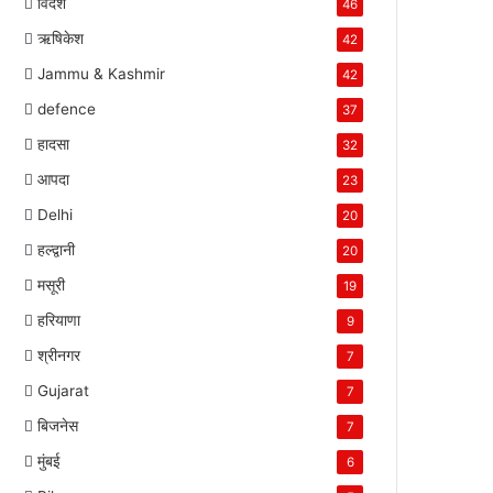
विदेश
46
ऋषिकेश
42
Jammu & Kashmir
42
defence
37
हादसा
32
आपदा
23
Delhi
20
हल्द्वानी
20
मसूरी
19
हरियाणा
9
श्रीनगर
7
Gujarat
7
बिजनेस
7
मुंबई
6