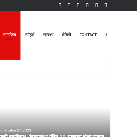
Facebook
YouTube
Instagram
Log
Random
Sidebar
In
Article
सामाजिक
स्पोर्ट्स
स्वास्थ्य
वीडियो
CONTACT
Search
Advt.
for
री
डेंगू
दरीनाथ-
और
ेदारनाथ
चिकनगुनिया
दिर
को
8
लेकर
्टूबर
स्वास्थ्य
द्र
विभाग
October 27, 2023
्रहण
का
श्री बदरीनाथ- केदारनाथ मंदिर 28 अक्टूबर चंद्र ग्रहण