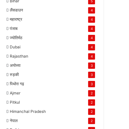
Bihar
5
लैंसडाउन
4
महाराष्ट्र
4
पंजाब
4
ज्योतिर्मठ
4
Dubai
4
Rajasthan
4
अयोध्या
3
रुड़की
3
पिथोरा गढ़
3
Ajmer
2
Pitkul
2
Himanchal Pradesh
2
नेपाल
2