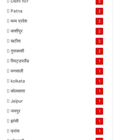
Delhi ncr
2
Patna
2
मध्य प्रदेश
2
काशीपुर
2
खटीमा
2
गुप्तकाशी
2
स्विट्ज़रलैंड
1
घनसाली
1
kolkata
1
कोलकाता
1
Jaipur
1
जयपुर
1
झांसी
1
फ्रांस
1