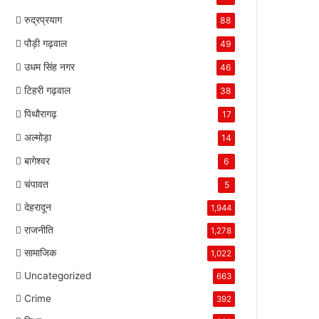
रुद्रप्रयाग
88
पौड़ी गढ़वाल
49
उधम सिंह नगर
46
टिहरी गढ़वाल
38
पिथौरागढ़
17
अल्मोड़ा
14
बागेश्वर
6
चंपावत
5
देहरादून
1,944
राजनीति
1,278
सामाजिक
1,022
Uncategorized
663
Crime
392