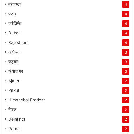
महाराष्ट्र
4
पंजाब
4
ज्योतिर्मठ
4
Dubai
4
Rajasthan
4
अयोध्या
3
रुड़की
3
पिथोरा गढ़
3
Ajmer
2
Pitkul
2
Himanchal Pradesh
2
नेपाल
2
Delhi ncr
2
Patna
2