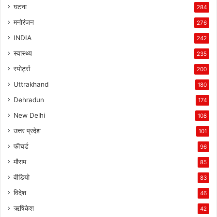
घटना
284
मनोरंजन
276
INDIA
242
स्वास्थ्य
235
स्पोर्ट्स
200
Uttrakhand
180
Dehradun
174
New Delhi
108
उत्तर प्रदेश
101
फीचर्ड
96
मौसम
85
वीडियो
83
विदेश
46
ऋषिकेश
42