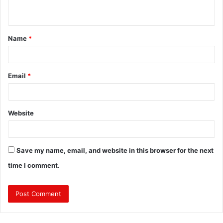
n
t
Name
*
*
Email
*
Website
Save my name, email, and website in this browser for the next
time I comment.