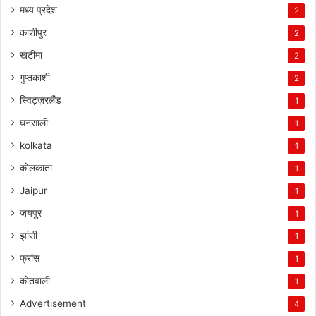
मध्य प्रदेश
2
काशीपुर
2
खटीमा
2
गुप्तकाशी
2
स्विट्ज़रलैंड
1
घनसाली
1
kolkata
1
कोलकाता
1
Jaipur
1
जयपुर
1
झांसी
1
फ्रांस
1
कोतवाली
1
Advertisement
4