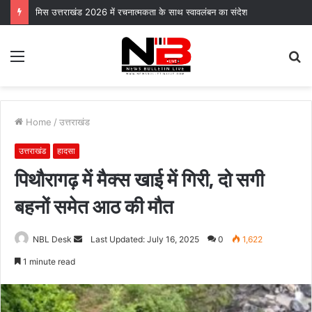
मिस उत्तराखंड 2026 में रचनात्मकता के साथ स्वावलंबन का संदेश
Menu
S
fo
Home
/
उत्तराखंड
उत्तराखंड
हादसा
पिथौरागढ़ में मैक्स खाई में गिरी, दो सगी
बहनों समेत आठ की मौत
Send
NBL Desk
Last Updated: July 16, 2025
0
1,622
an
1 minute read
email