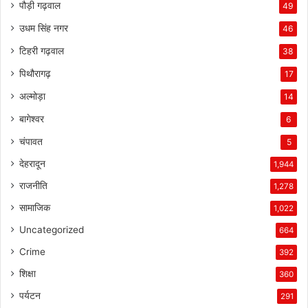
पौड़ी गढ़वाल
49
उधम सिंह नगर
46
टिहरी गढ़वाल
38
पिथौरागढ़
17
अल्मोड़ा
14
बागेश्वर
6
चंपावत
5
देहरादून
1,944
राजनीति
1,278
सामाजिक
1,022
Uncategorized
664
Crime
392
शिक्षा
360
पर्यटन
291