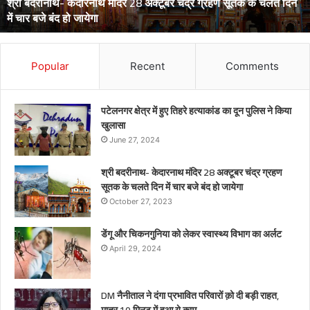
अर्लट
April 29, 2024
डेंगू और चिकनगुनिया को लेकर स्वास्थ्य विभाग का अर्लट
Popular
Recent
Comments
पटेलनगर क्षेत्र में हुए तिहरे हत्याकांड का दून पुलिस ने किया
खुलासा
June 27, 2024
श्री बदरीनाथ- केदारनाथ मंदिर 28 अक्टूबर चंद्र ग्रहण
सूतक के चलते दिन में चार बजे बंद हो जायेगा
October 27, 2023
डेंगू और चिकनगुनिया को लेकर स्वास्थ्य विभाग का अर्लट
April 29, 2024
DM नैनीताल ने दंगा प्रभावित परिवारों क़ो दी बड़ी राहत,
मात्र 10 मिनट में हुआ ये काम