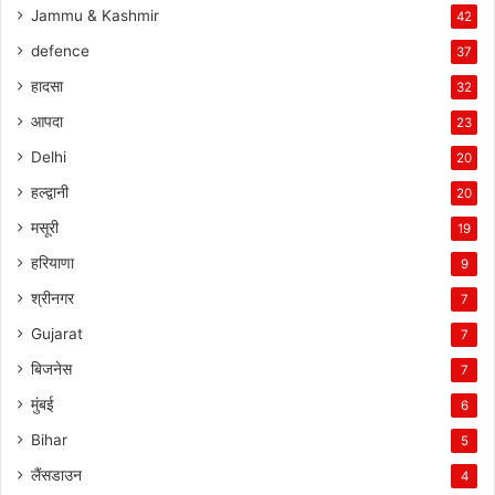
Jammu & Kashmir
42
defence
37
हादसा
32
आपदा
23
Delhi
20
हल्द्वानी
20
मसूरी
19
हरियाणा
9
श्रीनगर
7
Gujarat
7
बिजनेस
7
मुंबई
6
Bihar
5
लैंसडाउन
4