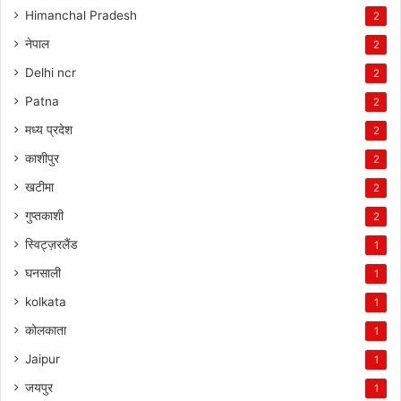
Himanchal Pradesh
2
नेपाल
2
Delhi ncr
2
Patna
2
मध्य प्रदेश
2
काशीपुर
2
खटीमा
2
गुप्तकाशी
2
स्विट्ज़रलैंड
1
घनसाली
1
kolkata
1
कोलकाता
1
Jaipur
1
जयपुर
1