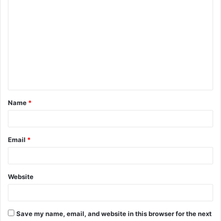
C
o
m
m
e
n
t
Name
*
*
Email
*
Website
Save my name, email, and website in this browser for the next