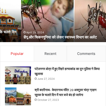
चिकनगुनिया
को
लेकर
स्वास्थ्य
विभाग
का
अर्लट
April 29, 2024
डेंगू और चिकनगुनिया को लेकर स्वास्थ्य विभाग का अर्लट
Popular
Recent
Comments
पटेलनगर क्षेत्र में हुए तिहरे हत्याकांड का दून पुलिस ने किया
खुलासा
June 27, 2024
श्री बदरीनाथ- केदारनाथ मंदिर 28 अक्टूबर चंद्र ग्रहण
सूतक के चलते दिन में चार बजे बंद हो जायेगा
October 27, 2023