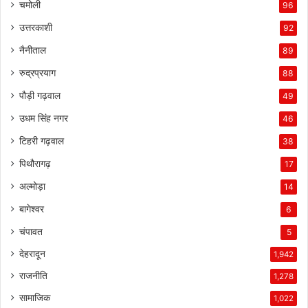
चमोली
96
उत्तरकाशी
92
नैनीताल
89
रुद्रप्रयाग
88
पौड़ी गढ़वाल
49
उधम सिंह नगर
46
टिहरी गढ़वाल
38
पिथौरागढ़
17
अल्मोड़ा
14
बागेश्वर
6
चंपावत
5
देहरादून
1,942
राजनीति
1,278
सामाजिक
1,022