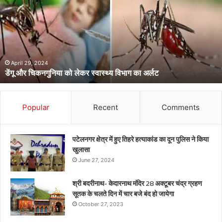
को
लेकर
स्वास्थ्य
विभाग
का
अर्लट
April 29, 2024
डेंगू और चिकनगुनिया को लेकर स्वास्थ्य विभाग का अर्लट
Popular
Recent
Comments
पटेलनगर क्षेत्र में हुए तिहरे हत्याकांड का दून पुलिस ने किया
खुलासा
June 27, 2024
श्री बदरीनाथ- केदारनाथ मंदिर 28 अक्टूबर चंद्र ग्रहण
सूतक के चलते दिन में चार बजे बंद हो जायेगा
October 27, 2023