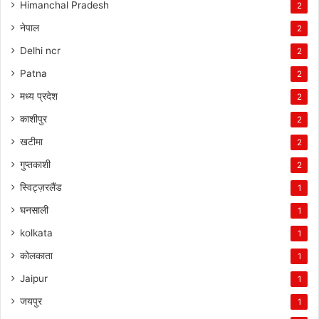
Himanchal Pradesh
2
नेपाल
2
Delhi ncr
2
Patna
2
मध्य प्रदेश
2
काशीपुर
2
खटीमा
2
गुप्तकाशी
2
स्विट्ज़रलैंड
1
घनसाली
1
kolkata
1
कोलकाता
1
Jaipur
1
जयपुर
1