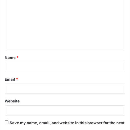
o
m
m
e
n
t
Name
*
*
Email
*
Website
Save my name, email, and website in this browser for the next