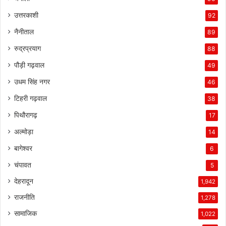
उत्तरकाशी
92
नैनीताल
89
रुद्रप्रयाग
88
पौड़ी गढ़वाल
49
उधम सिंह नगर
46
टिहरी गढ़वाल
38
पिथौरागढ़
17
अल्मोड़ा
14
बागेश्वर
6
चंपावत
5
देहरादून
1,942
राजनीति
1,278
सामाजिक
1,022