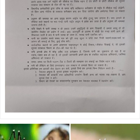
डेंगू
और
चिकनगुनिया