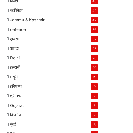
विदेश
46
ऋषिकेश
42
Jammu & Kashmir
42
defence
36
हादसा
32
आपदा
23
Delhi
20
हल्द्वानी
20
मसूरी
19
हरियाणा
9
श्रीनगर
7
Gujarat
7
बिजनेस
7
मुंबई
6