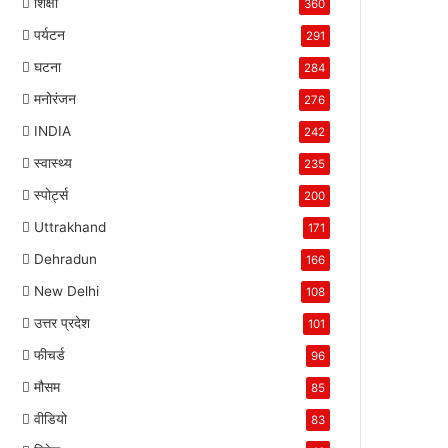
शिक्षा
360
पर्यटन
291
घटना
284
मनोरंजन
276
INDIA
242
स्वास्थ्य
235
स्पोर्ट्स
200
Uttrakhand
171
Dehradun
166
New Delhi
108
उत्तर प्रदेश
101
फीचर्ड
96
मौसम
85
वीडियो
83