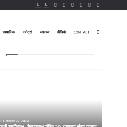
Facebook
YouTube
Instagram
Log
Random
Sidebar
In
Article
सामाजिक
स्पोर्ट्स
स्वास्थ्य
वीडियो
CONTACT
Search
Advt.
for
री
डेंगू
दरीनाथ-
और
ेदारनाथ
चिकनगुनिया
दिर
को
8
लेकर
्टूबर
स्वास्थ्य
द्र
विभाग
October 27, 2023
्रहण
का
श्री बदरीनाथ- केदारनाथ मंदिर 28 अक्टूबर चंद्र ग्रहण