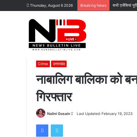
सभी एजेंसियां पू
Thursday, August 6 2026
Breaking News
Home
/
उत्तराखंड
/
नाबालिग बालिका को बनाया हवस का शिकार, आर
Crime
उत्तराखंड
नाबालिग बालिका को ब
कोटद्वार
गिरफ्तार
के
दुगड्डा
मार्ग
पर
Send
Nalini Gosain
Last Updated: February 19, 2023
हादसा,
an
Facebook
Twitter
हाथी
email
November 16, 2023
को
कोटद्वार के दुगड्डा मार्ग पर हादसा, हाथी को दे