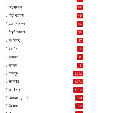
रुद्रप्रयाग
88
पौड़ी गढ़वाल
49
उधम सिंह नगर
46
टिहरी गढ़वाल
38
पिथौरागढ़
17
अल्मोड़ा
14
बागेश्वर
6
चंपावत
5
देहरादून
1,942
राजनीति
1,278
सामाजिक
1,022
Uncategorized
663
Crime
392