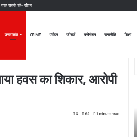
री तरह सतर्क रहें- सीएम
उत्तराखंड
CRIME
पर्यटन
फीचर्ड
मनोरंजन
राजनीति
शिक्षा
ोपी गिरफ्तार
नाया हवस का शिकार, आरोपी
पटेलनगर
श्
क्षेत्र
ब
में
क
हुए
मं
तिहरे
2
0
64
1 minute read
हत्याकांड
अक
का
चं
June 27, 2024
दून
ग
खकर
पटेलनगर क्षेत्र में हुए तिहरे हत्याकांड का दून पुलिस ने