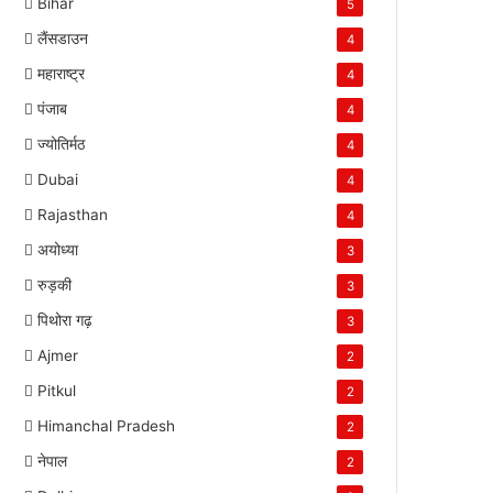
Bihar
5
लैंसडाउन
4
महाराष्ट्र
4
पंजाब
4
ज्योतिर्मठ
4
Dubai
4
Rajasthan
4
अयोध्या
3
रुड़की
3
पिथोरा गढ़
3
Ajmer
2
Pitkul
2
Himanchal Pradesh
2
नेपाल
2