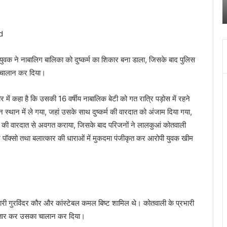
पुलिस
स
किया खुलासा
ने
क
किया
च
d
खुलासा
द
में
च
र में युवक ने नाबालिग बालिका को दुष्कर्म का शिकार बना डाला, जिसके बाद पुलिस
ब
ा चालान कर दिया।
बं
हो
जा
 में कहा है कि उसकी 16 वर्षीय नाबालिक बेटी को गत रात्रि पड़ोस में रहने
थान में ले गया, जहां उसके साथ दुष्कर्म की वारदात को अंजाम दिया गया,
कर्म की वारदात से अवगत कराया, जिसके बाद परिजनों ने लालकुआं कोतवाली
पॉक्सो तथा बलात्कार की धाराओं में मुकदमा पंजीकृत कर आरोपी युवक खीम
रभारी गुरविंदर कौर और कांस्टेबल कमल बिष्ट शामिल थे। कोतवाली के प्रभारी
िरफ्तार कर उसका चालान कर दिया।