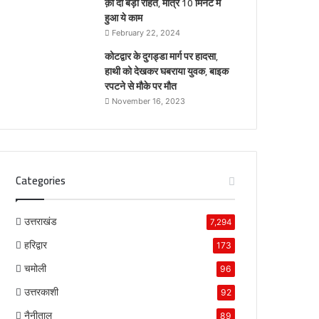
क़ो दी बड़ी राहत, मात्र 10 मिनट में
हुआ ये काम
February 22, 2024
कोटद्वार के दुगड्डा मार्ग पर हादसा,
हाथी को देखकर घबराया युवक, बाइक
रपटने से मौके पर मौत
November 16, 2023
Categories
उत्तराखंड
7,294
हरिद्वार
173
चमोली
96
उत्तरकाशी
92
नैनीताल
89