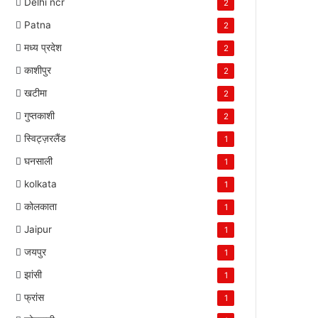
Delhi ncr
2
Patna
2
मध्य प्रदेश
2
काशीपुर
2
खटीमा
2
गुप्तकाशी
2
स्विट्ज़रलैंड
1
घनसाली
1
kolkata
1
कोलकाता
1
Jaipur
1
जयपुर
1
झांसी
1
फ्रांस
1