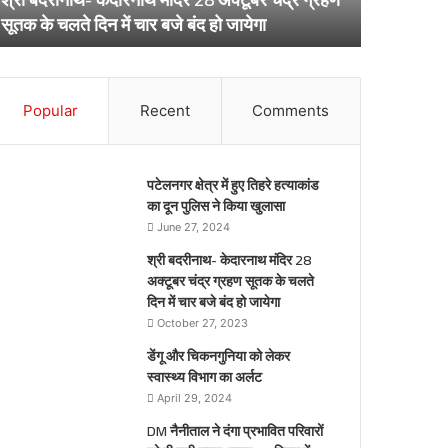
ूतक
अर्लट
April 29, 20
सूतक के चलते दिन में चार बजे बंद हो जायेगा
डेंगू और चि
े
लते
िन
ार
Popular
Recent
Comments
जे
द
पटेलनगर क्षेत्र में हुए तिहरे हत्याकांड
येगा
का दून पुलिस ने किया खुलासा
June 27, 2024
श्री बदरीनाथ- केदारनाथ मंदिर 28
अक्टूबर चंद्र ग्रहण सूतक के चलते
दिन में चार बजे बंद हो जायेगा
October 27, 2023
डेंगू और चिकनगुनिया को लेकर
स्वास्थ्य विभाग का अर्लट
April 29, 2024
DM नैनीताल ने दंगा प्रभावित परिवारों