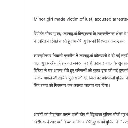
देखकर
घबराया युवक, बाइक रपटने से मौके पर मौत
घबराया
युवक,
Minor girl made victim of lust, accused arreste
बाइक
रपटने
से
रिपोर्टर गौरव गुप्ता/-लालकुआं:बिन्दुखत्ता के शास्त्रीनगर क्षेत्
मौके
ने त्वरित कार्रवाई करते हुए आरोपी युवक को गिरफ्तार कर उसक
पर
मौत
शास्त्रीनगर निवासी ग्रामीण ने लालकुआं कोतवाली में दी गई तहरीर
वाला युवक खीम सिंह रावत जबरन घर से उठाकर बगल के सुनसान स्
बिटिया ने घर आकर रोते हुए परिजनों को युवक द्वारा की गई दुष्
आकर मामले की तहरीर पुलिस को दी, जिस पर कोतवाली पुलिस ने 
सिंह रावत को गिरफ्तार कर उसका चालान कर दिया।
आरोपी को गिरफ्तार करने वाली टीम में बिंदुखत्ता पुलिस चौकी प्
निरीक्षक डीआर वर्मा ने बताया कि आरोपी युवक को पुलिस ने ग