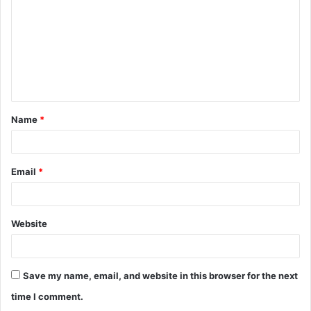
m
m
e
n
t
Name
*
*
Email
*
Website
Save my name, email, and website in this browser for the next
time I comment.