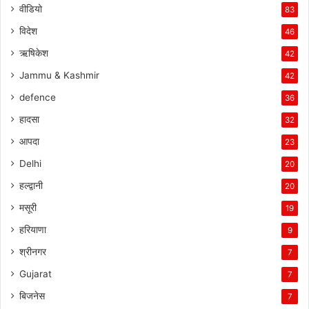
वीडियो
83
विदेश
46
ऋषिकेश
42
Jammu & Kashmir
42
defence
36
हादसा
32
आपदा
23
Delhi
20
हल्द्वानी
20
मसूरी
19
हरियाणा
9
श्रीनगर
7
Gujarat
7
बिजनेस
7