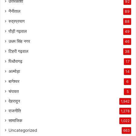
उत्तरकाशी
92
नैनीताल
89
रुद्रप्रयाग
88
पौड़ी गढ़वाल
49
उधम सिंह नगर
46
टिहरी गढ़वाल
38
पिथौरागढ़
17
अल्मोड़ा
14
बागेश्वर
6
चंपावत
5
देहरादून
1,942
राजनीति
1,278
सामाजिक
1,022
Uncategorized
663