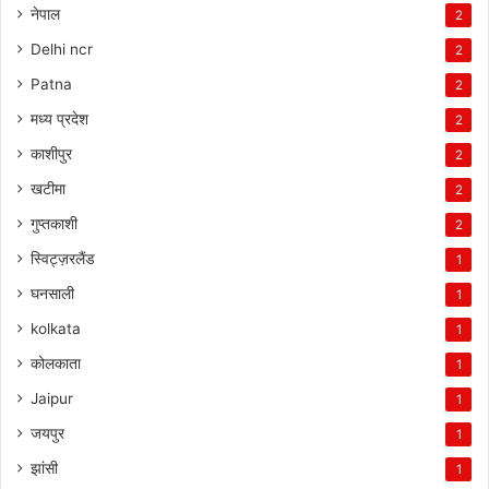
नेपाल
2
Delhi ncr
2
Patna
2
मध्य प्रदेश
2
काशीपुर
2
खटीमा
2
गुप्तकाशी
2
स्विट्ज़रलैंड
1
घनसाली
1
kolkata
1
कोलकाता
1
Jaipur
1
जयपुर
1
झांसी
1