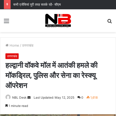
सभी एजेंसियां पूरी तरह सतर्क रहें- सीएम
Menu
S
fo
Home
/
उत्तराखंड
उत्तराखंड
हल्द्वानी वॉकवे मॉल में आतंकी हमले की
मॉकड्रिल, पुलिस और सेना का रेस्क्यू
ऑपरेशन
Send
NBL Desk
Last Updated: May 12, 2025
0
1,618
an
1 minute read
email