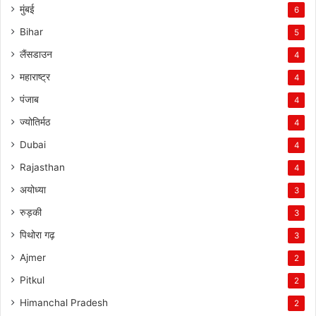
मुंबई
6
Bihar
5
लैंसडाउन
4
महाराष्ट्र
4
पंजाब
4
ज्योतिर्मठ
4
Dubai
4
Rajasthan
4
अयोध्या
3
रुड़की
3
पिथोरा गढ़
3
Ajmer
2
Pitkul
2
Himanchal Pradesh
2