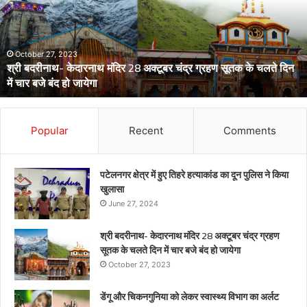
लेकर
स्वास्थ्य
विभाग
का
अर्लट
April 29, 2024
डेंगू और चिकनगुनिया को लेकर स्वास्थ्य विभाग का अर्लट
Popular
Recent
Comments
पटेलनगर क्षेत्र में हुए तिहरे हत्याकांड का दून पुलिस ने किया
खुलासा
June 27, 2024
श्री बदरीनाथ- केदारनाथ मंदिर 28 अक्टूबर चंद्र ग्रहण
सूतक के चलते दिन में चार बजे बंद हो जायेगा
October 27, 2023
डेंगू और चिकनगुनिया को लेकर स्वास्थ्य विभाग का अर्लट