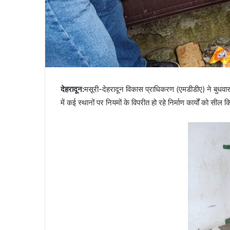
हादसा,
हाथी
November 16, 2023
को
कोटद्वार के दुगड्डा मार्ग पर हादसा, हाथी को दे
देखकर
घबराया युवक, बाइक रपटने से मौके पर मौत
घबराया
युवक,
बाइक
रपटने
देहरादून:
मसूरी-देहरादून विकास प्राधिकरण (एमडीडीए) ने बुधवार
से
में कई स्थानों पर नियमों के विपरीत हो रहे निर्माण कार्यों को सील क
मौके
पर
मौत