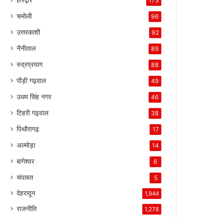
173
चमोली
96
उत्तरकाशी
92
नैनीताल
89
रुद्रप्रयाग
88
पौड़ी गढ़वाल
49
उधम सिंह नगर
46
टिहरी गढ़वाल
38
पिथौरागढ़
17
अल्मोड़ा
14
बागेश्वर
6
चंपावत
5
देहरादून
1,944
राजनीति
1,278