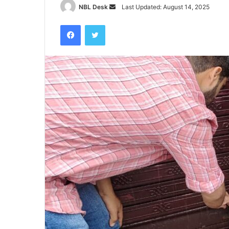
Send
NBL Desk
Last Updated: August 14, 2025
an
Facebook
Twitter
email
कोटद्वार
के
दुगड्डा
मार्ग
पर