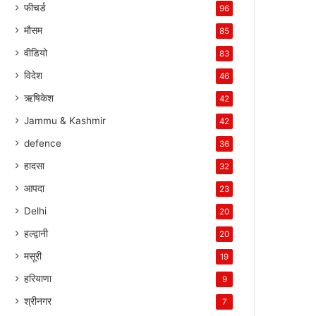
फीचर्ड
96
मौसम
85
वीडियो
83
विदेश
46
ऋषिकेश
42
Jammu & Kashmir
42
defence
36
हादसा
32
आपदा
23
Delhi
20
हल्द्वानी
20
मसूरी
19
हरियाणा
9
श्रीनगर
7