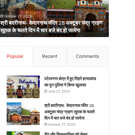
्टूबर
स्वास्थ्य
द्र
विभाग
October 27, 2023
्रहण
का
श्री बदरीनाथ- केदारनाथ मंदिर 28 अक्टूबर चंद्र ग्रहण
ूतक
अर्लट
April 29, 20
सूतक के चलते दिन में चार बजे बंद हो जायेगा
डेंगू और चि
े
लते
िन
ार
Popular
Recent
Comments
जे
द
पटेलनगर क्षेत्र में हुए तिहरे हत्याकांड
येगा
का दून पुलिस ने किया खुलासा
June 27, 2024
श्री बदरीनाथ- केदारनाथ मंदिर 28
अक्टूबर चंद्र ग्रहण सूतक के चलते
दिन में चार बजे बंद हो जायेगा
October 27, 2023
डेंगू और चिकनगुनिया को लेकर