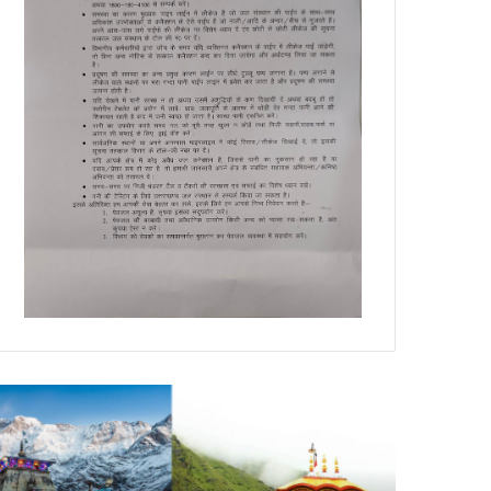
री
डेंगू
दरीनाथ-
और
ेदारनाथ
चिकनगुनिया
दिर
को
8
लेकर