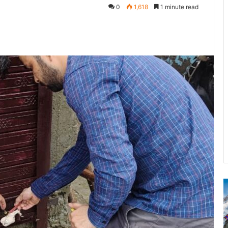
0
1,618
1 minute read
पटेलनगर
श्
क्षेत्र
ब
में
क
हुए
मं
तिहरे
2