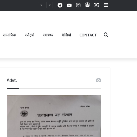
Facebook
YouTube
Instagram
Log
Random
Sidebar
In
Article
सामाजिक
स्पोर्ट्स
स्वास्थ्य
वीडियो
CONTACT
Search
Advt.
for