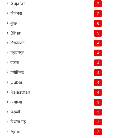
Gujarat
7
बिजनेस
7
मुंबई
6
Bihar
5
लैंसडाउन
4
महाराष्ट्र
4
पंजाब
4
ज्योतिर्मठ
4
Dubai
4
Rajasthan
4
अयोध्या
3
रुड़की
3
पिथोरा गढ़
3
Ajmer
2