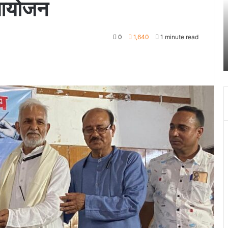
 आयोजन
28
अक्टूबर
चंद्र
October 27, 2023
0
1,640
1 minute read
ग्रहण
ून पुलिस ने
श्री बदरीनाथ- केदारनाथ मंदिर 28 अक्टूबर चंद्र ग्रह
सूतक
सूतक के चलते दिन में चार बजे बंद हो जायेगा
के
चलते
दिन
में
चार
बजे
बंद
हो
जायेगा