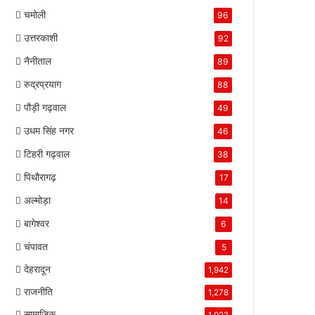
चमोली
96
उत्तरकाशी
92
नैनीताल
89
रुद्रप्रयाग
88
पौड़ी गढ़वाल
49
उधम सिंह नगर
46
टिहरी गढ़वाल
38
पिथौरागढ़
17
अल्मोड़ा
14
बागेश्वर
6
चंपावत
5
देहरादून
1,942
राजनीति
1,278
सामाजिक