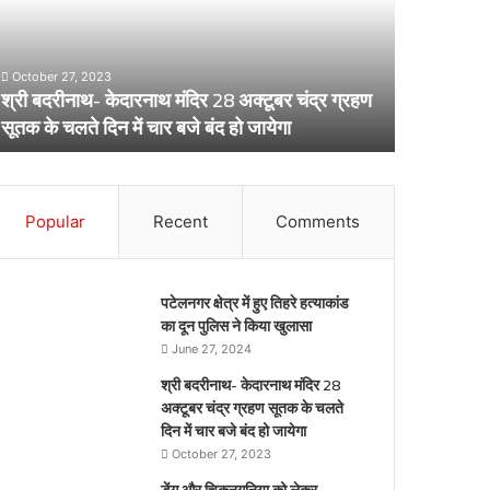
लेकर
प्रभावित
स्वास्थ्य
परिवारों
विभाग
क़ो
Febru
का
दी
ण
DM नैन
अर्लट
April 29, 2024
बड़ी
डेंगू और चिकनगुनिया को लेकर स्वास्थ्य विभाग का अर्लट
मात्र 
राहत,
मात्र
10
मिनट
Popular
Recent
Comments
में
हुआ
ये
काम
पटेलनगर क्षेत्र में हुए तिहरे हत्याकांड
का दून पुलिस ने किया खुलासा
June 27, 2024
श्री बदरीनाथ- केदारनाथ मंदिर 28
अक्टूबर चंद्र ग्रहण सूतक के चलते
दिन में चार बजे बंद हो जायेगा
October 27, 2023