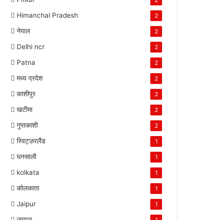
2
Himanchal Pradesh
2
नेपाल
2
Delhi ncr
2
Patna
2
मध्य प्रदेश
2
काशीपुर
2
खटीमा
2
गुप्तकाशी
2
स्विट्ज़रलैंड
1
घनसाली
1
kolkata
1
कोलकाता
1
Jaipur
1
जयपुर