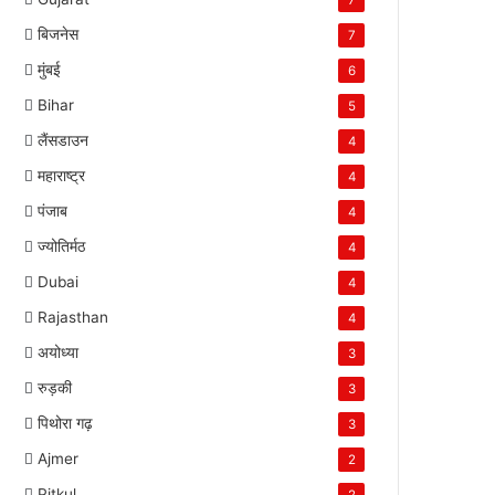
7
बिजनेस
7
मुंबई
6
Bihar
5
लैंसडाउन
4
महाराष्ट्र
4
पंजाब
4
ज्योतिर्मठ
4
Dubai
4
Rajasthan
4
अयोध्या
3
रुड़की
3
पिथोरा गढ़
3
Ajmer
2
Pitkul