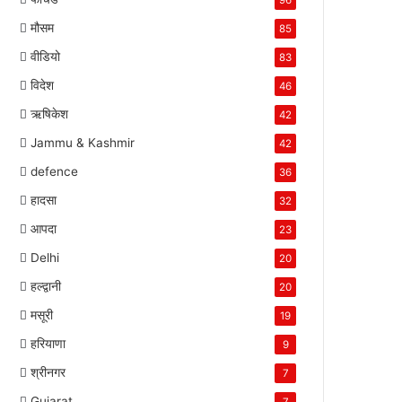
96
मौसम
85
वीडियो
83
विदेश
46
ऋषिकेश
42
Jammu & Kashmir
42
defence
36
हादसा
32
आपदा
23
Delhi
20
हल्द्वानी
20
मसूरी
19
हरियाणा
9
श्रीनगर
7
Gujarat