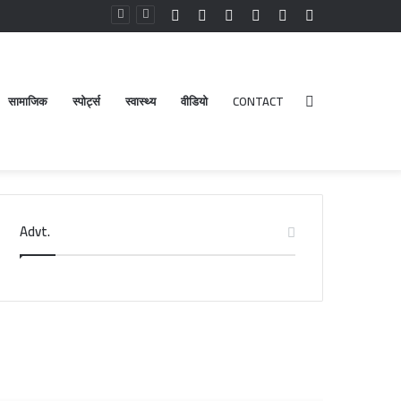
Facebook
YouTube
Instagram
Log
Random
Sidebar
In
Article
सामाजिक
स्पोर्ट्स
स्वास्थ्य
वीडियो
CONTACT
Search
Advt.
for
डेंगू
DM
और
नैनीताल
चिकनगुनिया
ने
को
दंगा