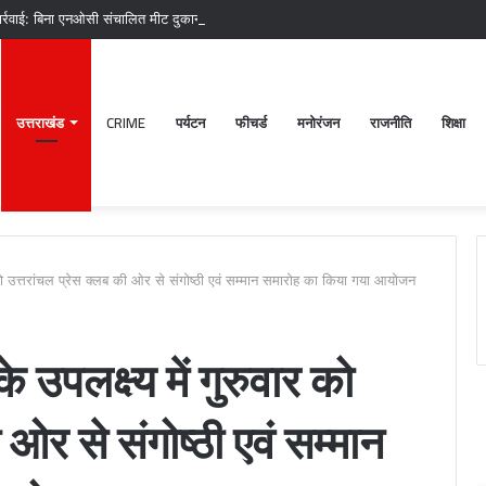
र्रवाई: बिना एनओसी संचालित मीट दुकानों पर चला अभियान, 45250 रुपये का चालान
उत्तराखंड
CRIME
पर्यटन
फीचर्ड
मनोरंजन
राजनीति
शिक्षा
र को उत्तरांचल प्रेस क्लब की ओर से संगोष्ठी एवं सम्मान समारोह का किया गया आयोजन
 उपलक्ष्य में गुरुवार को
श्री
 ओर से संगोष्ठी एवं सम्मान
बदरीनाथ-
केदारनाथ
मंदिर