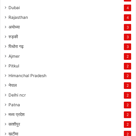
Dubai
4
Rajasthan
4
अयोध्या
3
रुड़की
3
पिथोरा गढ़
3
Ajmer
2
Pitkul
2
Himanchal Pradesh
2
नेपाल
2
Delhi ncr
2
Patna
2
मध्य प्रदेश
2
काशीपुर
2
खटीमा
2