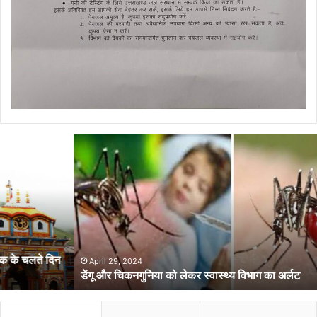
डेंगू
और
चिकनगुनिया
को
लेकर
स्वास्थ्य
विभाग
का
अर्लट
April 29, 2024
डेंगू और चिकनगुनिया को लेकर स्वास्थ्य विभाग का अर्लट