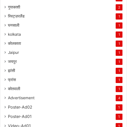
गुप्तकाशी
2
स्विट्ज़रलैंड
1
घनसाली
1
kolkata
1
कोलकाता
1
Jaipur
1
जयपुर
1
झांसी
1
फ्रांस
1
कोतवाली
1
Advertisement
4
Poster-Ad02
1
Poster-Ad01
1
Video-Ad01
1