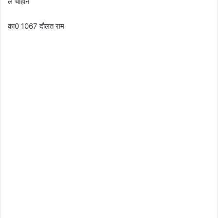
ल चौहान
का0 1067 दौलत राम