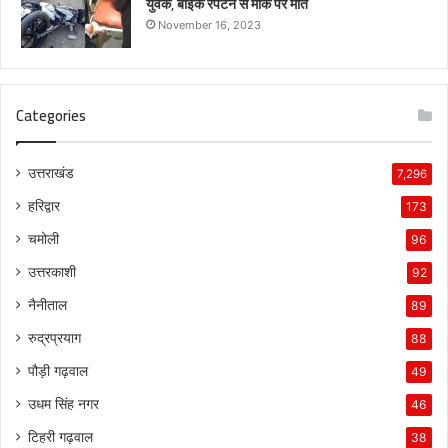
युवक, बाइक रपटने से मौके पर मौत
November 16, 2023
Categories
उत्तराखंड
7,296
हरिद्वार
173
चमोली
96
उत्तरकाशी
92
नैनीताल
89
रुद्रप्रयाग
88
पौड़ी गढ़वाल
49
उधम सिंह नगर
46
टिहरी गढ़वाल
38