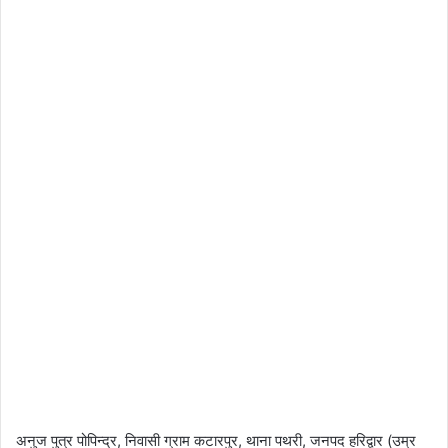
अनुज पुत्र पोपिन्द्र, निवासी ग्राम कटारपुर, थाना पथरी, जनपद हरिद्वार (उम्र