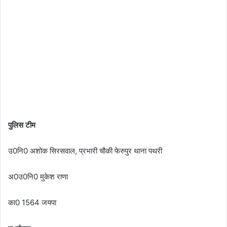
पुलिस टीम
उ0नि0 अशोक सिरसवाल, प्रभारी चौकी फेरुपुर थाना पथरी
अ0उ0नि0 मुकेश राणा
का0 1564 जयपा