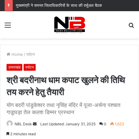
धूमधाम से मनाया गया तीज महोत्सव, नेहा जोशी ने दिया नारी शक्ति और सशक्तिकरण का संदेश
Menu
S
fo
Home
/
पर्यटन
उत्तराखंड
पर्यटन
श्री बदरीनाथ धाम कपाट खुलने की तिथि
तय करने हेतु तैयारी
योग बदरी पांडुकेश्वर तथा नृसिंह मंदिर में पूजा-अर्चना पश्चात
गाडूघड़ा तेल कलश डिम्मर प्रस्थान
Send
NBL Desk
Last Updated: January 31, 2025
0
1,623
an
2 minutes read
email