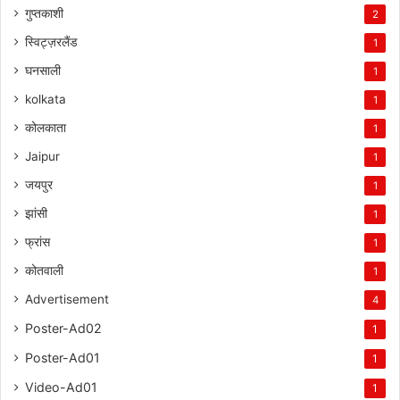
गुप्तकाशी
2
स्विट्ज़रलैंड
1
घनसाली
1
kolkata
1
कोलकाता
1
Jaipur
1
जयपुर
1
झांसी
1
फ्रांस
1
कोतवाली
1
Advertisement
4
Poster-Ad02
1
Poster-Ad01
1
Video-Ad01
1