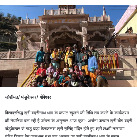
जोशीमठ/ पांडुकेश्वर/ गोपेश्वर
विश्वप्रसिद्ध श्री बदरीनाथ धाम के कपाट खुलने की तिथि तय करने के कार्यक्रम
की तैयारियां चल रही है परंपरा के अनुसार आज पूजा- अर्चना पश्चात श्री योग बदरी
पांडुकेश्वर से गाडू घड़ा तेलकलश श्री नृसिंह मंदिर होते हुए श्री लक्ष्मी नारायण
मंदिर डिम्मर हेतु प्रस्थान हुआ इस अवसर पर श्री बदरीनाथ धाम के रावल