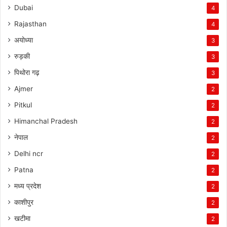
Dubai
4
Rajasthan
4
अयोध्या
3
रुड़की
3
पिथोरा गढ़
3
Ajmer
2
Pitkul
2
Himanchal Pradesh
2
नेपाल
2
Delhi ncr
2
Patna
2
मध्य प्रदेश
2
काशीपुर
2
खटीमा
2