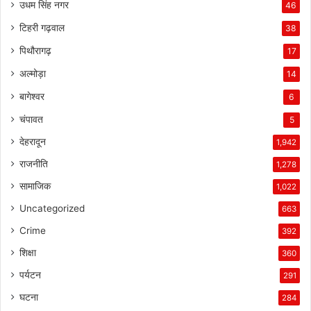
उधम सिंह नगर
46
टिहरी गढ़वाल
38
पिथौरागढ़
17
अल्मोड़ा
14
बागेश्वर
6
चंपावत
5
देहरादून
1,942
राजनीति
1,278
सामाजिक
1,022
Uncategorized
663
Crime
392
शिक्षा
360
पर्यटन
291
घटना
284