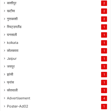
काशीपुर
2
खटीमा
2
गुप्तकाशी
2
स्विट्ज़रलैंड
1
घनसाली
1
kolkata
1
कोलकाता
1
Jaipur
1
जयपुर
1
झांसी
1
फ्रांस
1
कोतवाली
1
Advertisement
4
Poster-Ad02
1