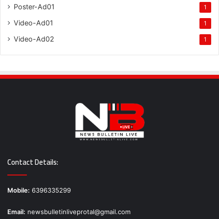
Poster-Ad01
1
Video-Ad01
1
Video-Ad02
1
Contact Details:
Mobile:
6396335299
Email:
newsbulletinliveprotal@gmail.com