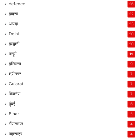
defence
36
हादसा
32
आपदा
23
Delhi
20
हल्द्वानी
20
मसूरी
19
हरियाणा
9
श्रीनगर
7
Gujarat
7
बिजनेस
7
मुंबई
6
Bihar
5
लैंसडाउन
4
महाराष्ट्र
4