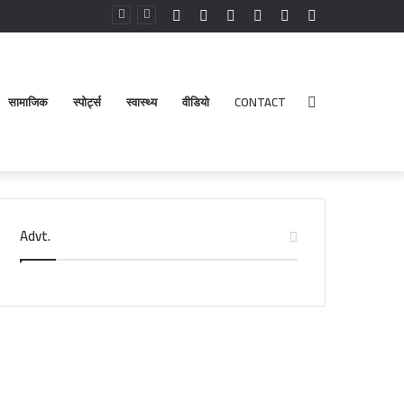
Facebook
YouTube
Instagram
Log
Random
Sidebar
In
Article
सामाजिक
स्पोर्ट्स
स्वास्थ्य
वीडियो
CONTACT
Search
Advt.
for
टेलनगर
ेत्र
ए