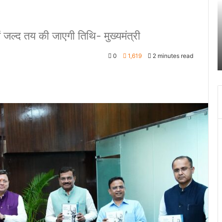
ति
हत
क
ें जल्द तय की जाएगी तिथि- मुख्यमंत्री
दू
प
0
1,619
2 minutes read
ने
क
ख