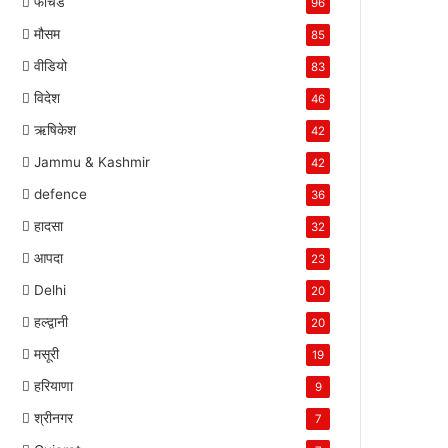
फीचर्ड
96
मौसम
85
वीडियो
83
विदेश
46
ऋषिकेश
42
Jammu & Kashmir
42
defence
36
हादसा
32
आपदा
23
Delhi
20
हल्द्वानी
20
मसूरी
19
हरियाणा
9
श्रीनगर
7