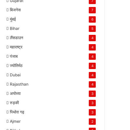
Gujarat
7
बिजनेस
7
मुंबई
6
Bihar
5
लैंसडाउन
4
महाराष्ट्र
4
पंजाब
4
ज्योतिर्मठ
4
Dubai
4
Rajasthan
4
अयोध्या
3
रुड़की
3
पिथोरा गढ़
3
Ajmer
2