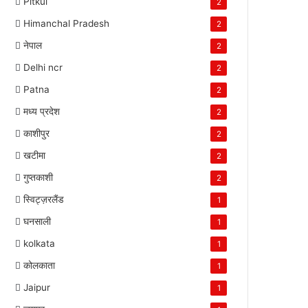
Pitkul
2
Himanchal Pradesh
2
नेपाल
2
Delhi ncr
2
Patna
2
मध्य प्रदेश
2
काशीपुर
2
खटीमा
2
गुप्तकाशी
2
स्विट्ज़रलैंड
1
घनसाली
1
kolkata
1
कोलकाता
1
Jaipur
1