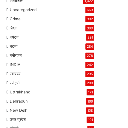
सामाजिक
1,022
Uncategorized
663
Crime
392
शिक्षा
360
पर्यटन
291
घटना
284
मनोरंजन
276
INDIA
242
स्वास्थ्य
235
स्पोर्ट्स
200
Uttrakhand
171
Dehradun
166
New Delhi
108
उत्तर प्रदेश
101