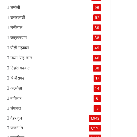
चमोली
96
उत्तरकाशी
92
नैनीताल
89
रुद्रप्रयाग
88
पौड़ी गढ़वाल
49
उधम सिंह नगर
46
टिहरी गढ़वाल
38
पिथौरागढ़
17
अल्मोड़ा
14
बागेश्वर
6
चंपावत
5
देहरादून
1,942
राजनीति
1,278