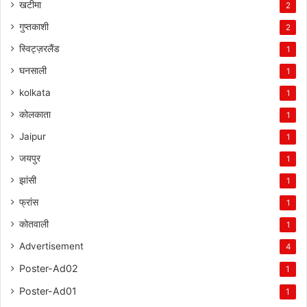
खटीमा
2
गुप्तकाशी
2
स्विट्ज़रलैंड
1
घनसाली
1
kolkata
1
कोलकाता
1
Jaipur
1
जयपुर
1
झांसी
1
फ्रांस
1
कोतवाली
1
Advertisement
4
Poster-Ad02
1
Poster-Ad01
1