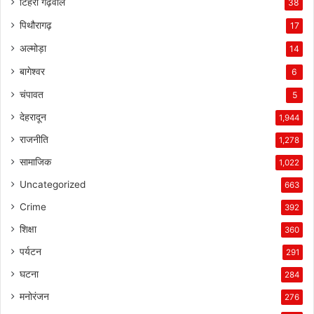
टिहरी गढ़वाल
38
पिथौरागढ़
17
अल्मोड़ा
14
बागेश्वर
6
चंपावत
5
देहरादून
1,944
राजनीति
1,278
सामाजिक
1,022
Uncategorized
663
Crime
392
शिक्षा
360
पर्यटन
291
घटना
284
मनोरंजन
276