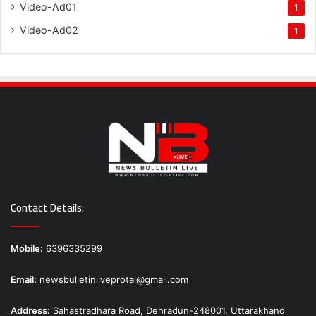
Video-Ad01
1
Video-Ad02
1
Contact Details:
Mobile:
6396335299
Email:
newsbulletinliveprotal@gmail.com
Address:
Sahastradhara Road, Dehradun-248001, Uttarakhand