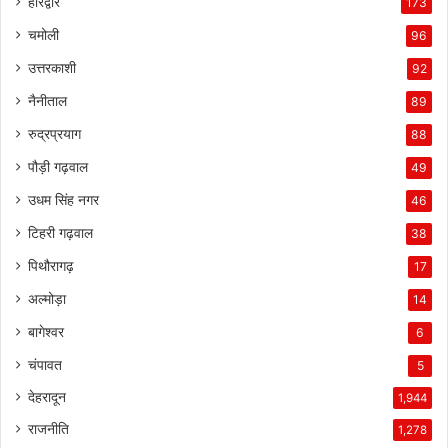
हरिद्वार
173
चमोली
96
उत्तरकाशी
92
नैनीताल
89
रुद्रप्रयाग
88
पौड़ी गढ़वाल
49
उधम सिंह नगर
46
टिहरी गढ़वाल
38
पिथौरागढ़
17
अल्मोड़ा
14
बागेश्वर
6
चंपावत
5
देहरादून
1,944
राजनीति
1,278