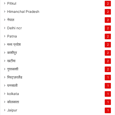
Pitkul
2
Himanchal Pradesh
2
नेपाल
2
Delhi ncr
2
Patna
2
मध्य प्रदेश
2
काशीपुर
2
खटीमा
2
गुप्तकाशी
2
स्विट्ज़रलैंड
1
घनसाली
1
kolkata
1
कोलकाता
1
Jaipur
1