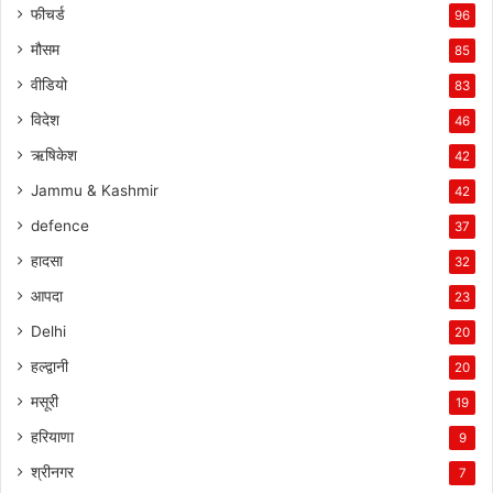
फीचर्ड
96
मौसम
85
वीडियो
83
विदेश
46
ऋषिकेश
42
Jammu & Kashmir
42
defence
37
हादसा
32
आपदा
23
Delhi
20
हल्द्वानी
20
मसूरी
19
हरियाणा
9
श्रीनगर
7