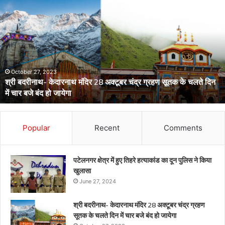
और
चिकनगुनिया
को
लेकर
स्वास्थ्य
विभाग
का
अर्लट
April 29, 2024
डेंगू और चिकनगुनिया को लेकर स्वास्थ्य विभाग का अर्लट
Popular
Recent
Comments
पटेलनगर क्षेत्र में हुए तिहरे हत्याकांड का दून पुलिस ने किया
खुलासा
June 27, 2024
श्री बदरीनाथ- केदारनाथ मंदिर 28 अक्टूबर चंद्र ग्रहण
सूतक के चलते दिन में चार बजे बंद हो जायेगा