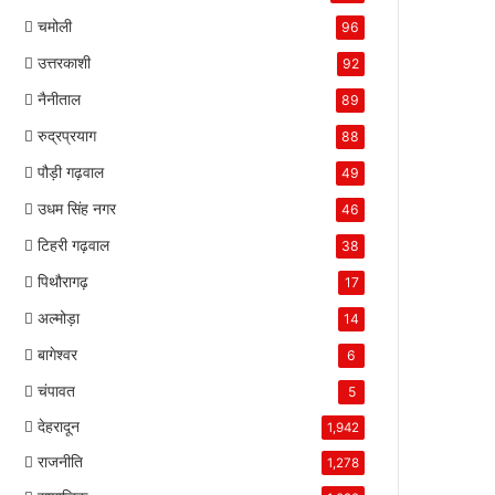
चमोली
96
उत्तरकाशी
92
नैनीताल
89
रुद्रप्रयाग
88
पौड़ी गढ़वाल
49
उधम सिंह नगर
46
टिहरी गढ़वाल
38
पिथौरागढ़
17
अल्मोड़ा
14
बागेश्वर
6
चंपावत
5
देहरादून
1,942
राजनीति
1,278