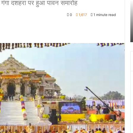
ें गंगा दशहरा पर हुआ पावन समारोह
ति
हत
0
1,617
1 minute read
क
दू
प
ने
क
ख