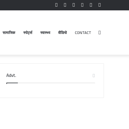
Facebook
YouTube
Instagram
Log
Random
Sidebar
In
Article
सामाजिक
स्पोर्ट्स
स्वास्थ्य
वीडियो
CONTACT
Search
Advt.
for
टेलनगर
ेत्र
ए