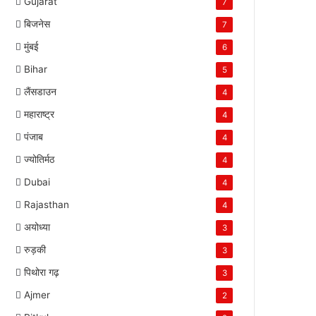
Gujarat
7
बिजनेस
7
मुंबई
6
Bihar
5
लैंसडाउन
4
महाराष्ट्र
4
पंजाब
4
ज्योतिर्मठ
4
Dubai
4
Rajasthan
4
अयोध्या
3
रुड़की
3
पिथोरा गढ़
3
Ajmer
2