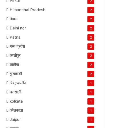
Pitkul
2
Himanchal Pradesh
2
नेपाल
2
Delhi ncr
2
Patna
2
मध्य प्रदेश
2
काशीपुर
2
खटीमा
2
गुप्तकाशी
2
स्विट्ज़रलैंड
1
घनसाली
1
kolkata
1
कोलकाता
1
Jaipur
1