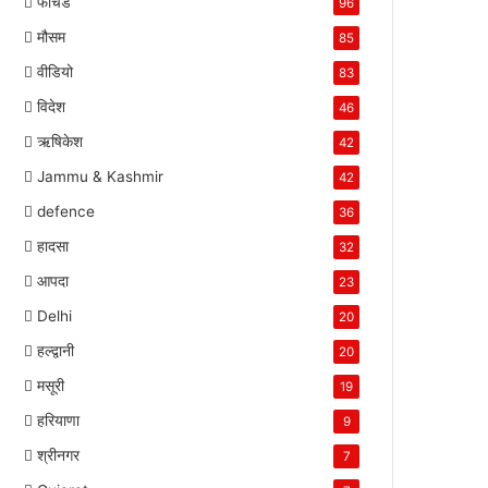
फीचर्ड
96
मौसम
85
वीडियो
83
विदेश
46
ऋषिकेश
42
Jammu & Kashmir
42
defence
36
हादसा
32
आपदा
23
Delhi
20
हल्द्वानी
20
मसूरी
19
हरियाणा
9
श्रीनगर
7