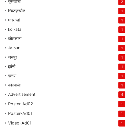
गुप्तकाशी
2
स्विट्ज़रलैंड
1
घनसाली
1
kolkata
1
कोलकाता
1
Jaipur
1
जयपुर
1
झांसी
1
फ्रांस
1
कोतवाली
1
Advertisement
4
Poster-Ad02
1
Poster-Ad01
1
Video-Ad01
1