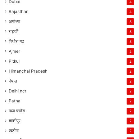
Dubai
4
Rajasthan
4
अयोध्या
3
रुड़की
3
पिथोरा गढ़
3
Ajmer
2
Pitkul
2
Himanchal Pradesh
2
नेपाल
2
Delhi ncr
2
Patna
2
मध्य प्रदेश
2
काशीपुर
2
खटीमा
2