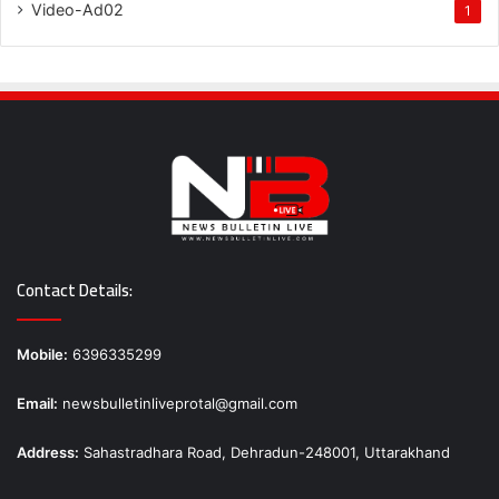
Video-Ad02
1
Contact Details:
Mobile:
6396335299
Email:
newsbulletinliveprotal@gmail.com
Address:
Sahastradhara Road, Dehradun-248001, Uttarakhand