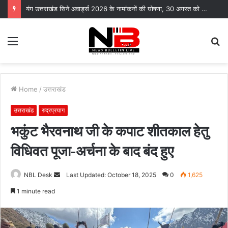
समस्याओं का समाधान नहीं हुआ तो आंदोलन करेंगे पेयजल निगम के सेवानिवृत्त कर्मचारी
Menu
S
fo
Home
/
उत्तराखंड
उत्तराखंड
रुद्रप्रयाग
भकुंट भैरवनाथ जी के कपाट शीतकाल हेतु
विधिवत पूजा-अर्चना के बाद बंद हुए
Send
NBL Desk
Last Updated: October 18, 2025
0
1,625
an
1 minute read
email