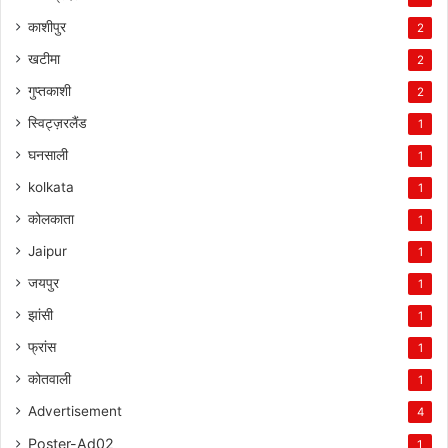
काशीपुर
2
खटीमा
2
गुप्तकाशी
2
स्विट्ज़रलैंड
1
घनसाली
1
kolkata
1
कोलकाता
1
Jaipur
1
जयपुर
1
झांसी
1
फ्रांस
1
कोतवाली
1
Advertisement
4
Poster-Ad02
1