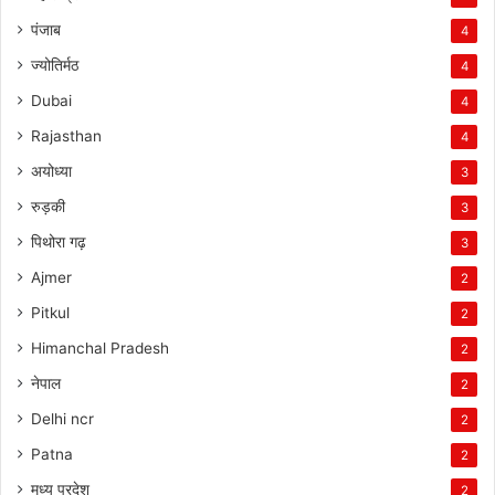
पंजाब
4
ज्योतिर्मठ
4
Dubai
4
Rajasthan
4
अयोध्या
3
रुड़की
3
पिथोरा गढ़
3
Ajmer
2
Pitkul
2
Himanchal Pradesh
2
नेपाल
2
Delhi ncr
2
Patna
2
मध्य प्रदेश
2