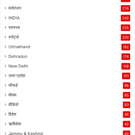
मनोरंजन
276
INDIA
242
स्वास्थ्य
235
स्पोर्ट्स
200
Uttrakhand
182
Dehradun
176
New Delhi
108
उत्तर प्रदेश
101
फीचर्ड
96
मौसम
85
वीडियो
83
विदेश
46
ऋषिकेश
42
Jammu & Kashmir
42