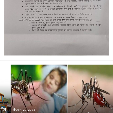
डेंगू
और
चिकनगुनिया
को
लेकर
स्वास्थ्य
विभाग
का
अर्लट
April 29, 2024