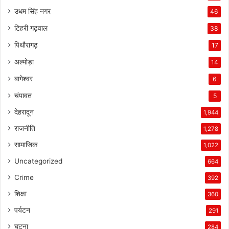
उधम सिंह नगर
46
टिहरी गढ़वाल
38
पिथौरागढ़
17
अल्मोड़ा
14
बागेश्वर
6
चंपावत
5
देहरादून
1,944
राजनीति
1,278
सामाजिक
1,022
Uncategorized
664
Crime
392
शिक्षा
360
पर्यटन
291
घटना
284