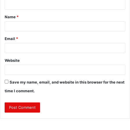
n
t
Name
*
*
Email
*
Website
Save my name, email, and website in this browser for the next
time I comment.