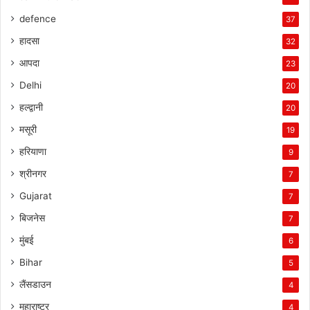
defence
37
हादसा
32
आपदा
23
Delhi
20
हल्द्वानी
20
मसूरी
19
हरियाणा
9
श्रीनगर
7
Gujarat
7
बिजनेस
7
मुंबई
6
Bihar
5
लैंसडाउन
4
महाराष्ट्र
4