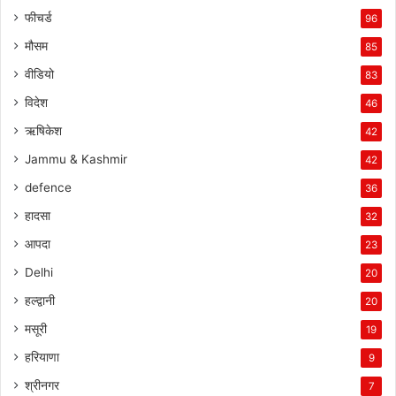
फीचर्ड
96
मौसम
85
वीडियो
83
विदेश
46
ऋषिकेश
42
Jammu & Kashmir
42
defence
36
हादसा
32
आपदा
23
Delhi
20
हल्द्वानी
20
मसूरी
19
हरियाणा
9
श्रीनगर
7