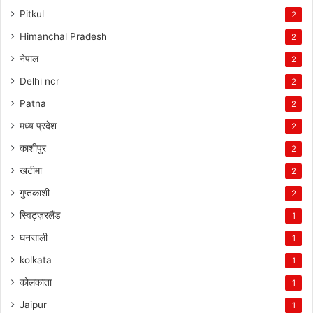
Pitkul
2
Himanchal Pradesh
2
नेपाल
2
Delhi ncr
2
Patna
2
मध्य प्रदेश
2
काशीपुर
2
खटीमा
2
गुप्तकाशी
2
स्विट्ज़रलैंड
1
घनसाली
1
kolkata
1
कोलकाता
1
Jaipur
1