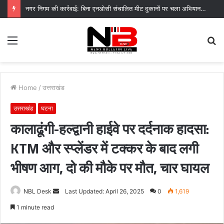
नगर निगम की कार्रवाई: बिना एनओसी संचालित मीट दुकानों पर चला अभियान, 45250 रुपये का चालान
Menu
S
fo
Home
/
उत्तराखंड
उत्तराखंड
घटना
कालाढूंगी-हल्द्वानी हाईवे पर दर्दनाक हादसा:
KTM और स्प्लेंडर में टक्कर के बाद लगी
भीषण आग, दो की मौके पर मौत, चार घायल
Send
NBL Desk
Last Updated: April 26, 2025
0
1,619
an
1 minute read
email