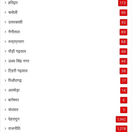
हरिद्वार
173
चमोली
96
उत्तरकाशी
92
नैनीताल
89
रुद्रप्रयाग
88
पौड़ी गढ़वाल
49
उधम सिंह नगर
46
टिहरी गढ़वाल
38
पिथौरागढ़
17
अल्मोड़ा
14
बागेश्वर
6
चंपावत
5
देहरादून
1,942
राजनीति
1,278