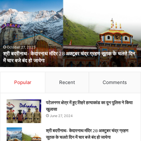
डेंगू
और
चिकनगुनिया
को
लेकर
स्वास्थ्य
विभाग
का
अर्लट
April 29, 2024
डेंगू और चिकनगुनिया को लेकर स्वास्थ्य विभाग का अर्लट
Popular
Recent
Comments
पटेलनगर क्षेत्र में हुए तिहरे हत्याकांड का दून पुलिस ने किया
खुलासा
June 27, 2024
श्री बदरीनाथ- केदारनाथ मंदिर 28 अक्टूबर चंद्र ग्रहण
सूतक के चलते दिन में चार बजे बंद हो जायेगा