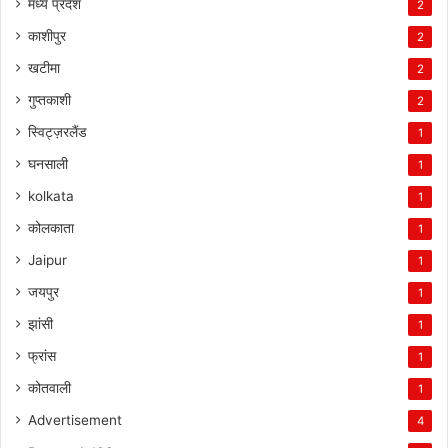
मध्य प्रदेश
2
काशीपुर
2
खटीमा
2
गुप्तकाशी
2
स्विट्ज़रलैंड
1
घनसाली
1
kolkata
1
कोलकाता
1
Jaipur
1
जयपुर
1
झांसी
1
फ्रांस
1
कोतवाली
1
Advertisement
4