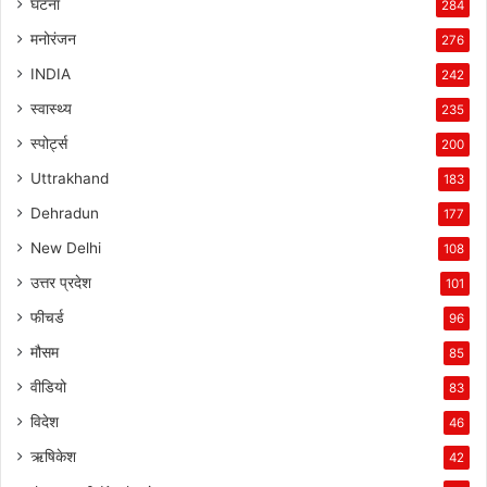
घटना
284
मनोरंजन
276
INDIA
242
स्वास्थ्य
235
स्पोर्ट्स
200
Uttrakhand
183
Dehradun
177
New Delhi
108
उत्तर प्रदेश
101
फीचर्ड
96
मौसम
85
वीडियो
83
विदेश
46
ऋषिकेश
42