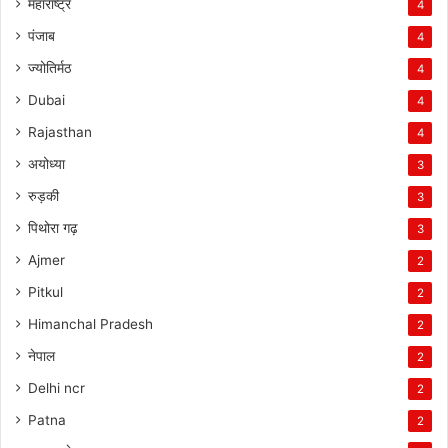
महाराष्ट्र
4
पंजाब
4
ज्योतिर्मठ
4
Dubai
4
Rajasthan
4
अयोध्या
3
रुड़की
3
पिथोरा गढ़
3
Ajmer
2
Pitkul
2
Himanchal Pradesh
2
नेपाल
2
Delhi ncr
2
Patna
2