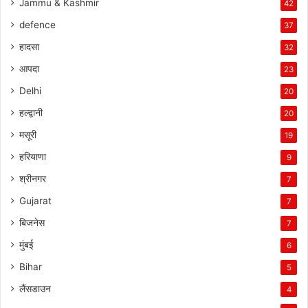
Jammu & Kashmir
42
defence
37
हादसा
32
आपदा
23
Delhi
20
हल्द्वानी
20
मसूरी
19
हरियाणा
9
श्रीनगर
7
Gujarat
7
बिजनेस
7
मुंबई
6
Bihar
5
लैंसडाउन
4