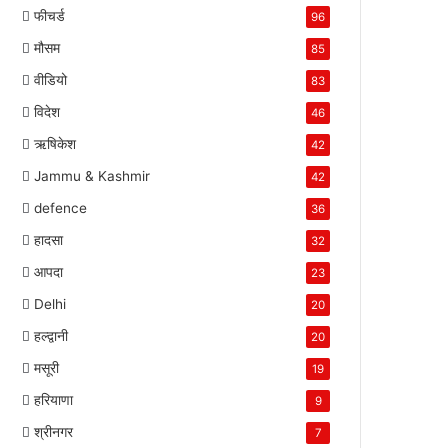
फीचर्ड
96
मौसम
85
वीडियो
83
विदेश
46
ऋषिकेश
42
Jammu & Kashmir
42
defence
36
हादसा
32
आपदा
23
Delhi
20
हल्द्वानी
20
मसूरी
19
हरियाणा
9
श्रीनगर
7