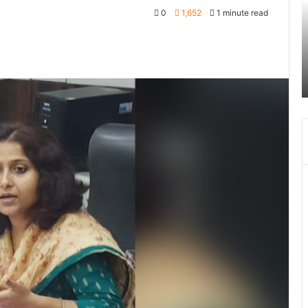
28
ल
0
1,652
1 minute read
अक्टूबर
स्
चंद्र
व
October 27, 2023
ग्रहण
क
िस ने
श्री बदरीनाथ- केदारनाथ मंदिर 28 अक्टूबर चंद्र ग्रहण
सूतक
अ
सूतक के चलते दिन में चार बजे बंद हो जायेगा
के
चलते
दिन
में
चार
बजे
बंद
हो
जायेगा