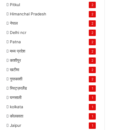
Pitkul
2
Himanchal Pradesh
2
नेपाल
2
Delhi ncr
2
Patna
2
मध्य प्रदेश
2
काशीपुर
2
खटीमा
2
गुप्तकाशी
2
स्विट्ज़रलैंड
1
घनसाली
1
kolkata
1
कोलकाता
1
Jaipur
1