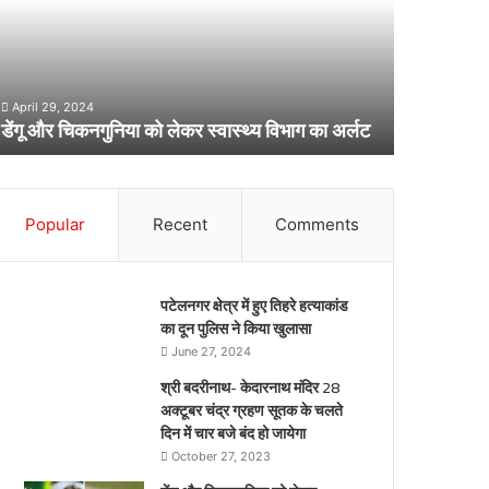
ेकर
प्रभावित
वास्थ्य
परिवारों
िभाग
क़ो
February 22
ा
दी
DM नैनीताल न
र्लट
April 29, 2024
बड़ी
डेंगू और चिकनगुनिया को लेकर स्वास्थ्य विभाग का अर्लट
मात्र 10 मिन
राहत,
मात्र
10
मिनट
Popular
Recent
Comments
में
हुआ
ये
काम
पटेलनगर क्षेत्र में हुए तिहरे हत्याकांड
का दून पुलिस ने किया खुलासा
June 27, 2024
श्री बदरीनाथ- केदारनाथ मंदिर 28
अक्टूबर चंद्र ग्रहण सूतक के चलते
दिन में चार बजे बंद हो जायेगा
October 27, 2023