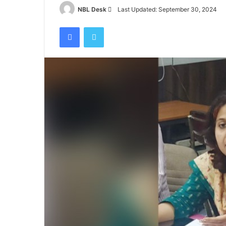
तिहरे
Send
NBL Desk
Last Updated: September 30, 2024
हत्याकांड
an
Facebook
Twitter
का
email
June 27, 2024
दून
ा, हाथी को देखकर
पटेलनगर क्षेत्र में हुए तिहरे हत्याकांड का दून पुल
पुलिस
 पर मौत
किया खुलासा
ने
किया
खुलासा