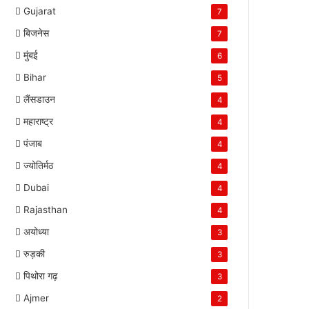
Gujarat
7
बिजनेस
7
मुंबई
6
Bihar
5
लैंसडाउन
4
महाराष्ट्र
4
पंजाब
4
ज्योतिर्मठ
4
Dubai
4
Rajasthan
4
अयोध्या
3
रुड़की
3
पिथोरा गढ़
3
Ajmer
2