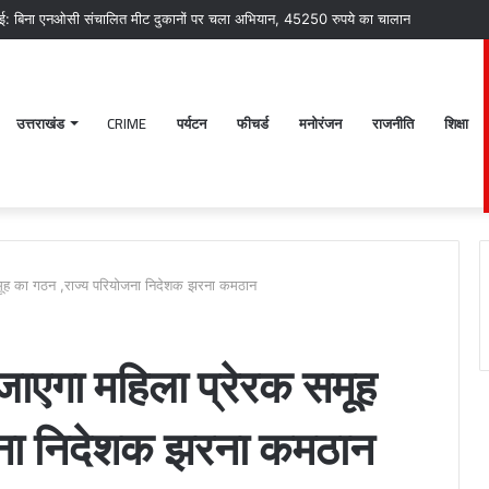
ाई: बिना एनओसी संचालित मीट दुकानों पर चला अभियान, 45250 रुपये का चालान
उत्तराखंड
CRIME
पर्यटन
फीचर्ड
मनोरंजन
राजनीति
शिक्षा
समूह का गठन ,राज्य परियोजना निदेशक झरना कमठान
जाएगा महिला प्रेरक समूह
श्री
डें
जना निदेशक झरना कमठान
बदरीनाथ-
औ
केदारनाथ
च
मंदिर
क