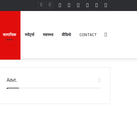
Facebook
YouTube
Instagram
Log
Random
Sidebar
In
Article
सामाजिक
स्पोर्ट्स
स्वास्थ्य
वीडियो
CONTACT
Search
Advt.
for
गू
DM
र
नैनीताल
िकनगुनिया
ने
ो
दंगा