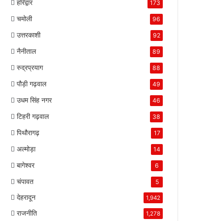
हरिद्वार
173
चमोली
96
उत्तरकाशी
92
नैनीताल
89
रुद्रप्रयाग
88
पौड़ी गढ़वाल
49
उधम सिंह नगर
46
टिहरी गढ़वाल
38
पिथौरागढ़
17
अल्मोड़ा
14
बागेश्वर
6
चंपावत
5
देहरादून
1,942
राजनीति
1,278