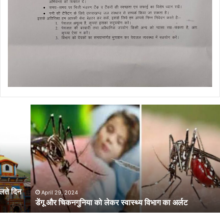
डेंगू
और
चिकनगुनिया
को
लेकर
स्वास्थ्य
विभाग
का
अर्लट
April 29, 2024
डेंगू और चिकनगुनिया को लेकर स्वास्थ्य विभाग का अर्लट