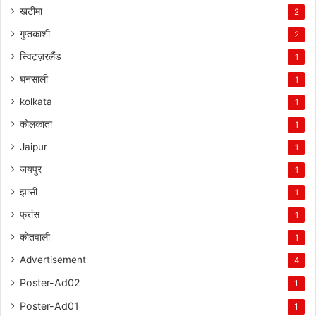
खटीमा
2
गुप्तकाशी
2
स्विट्ज़रलैंड
1
घनसाली
1
kolkata
1
कोलकाता
1
Jaipur
1
जयपुर
1
झांसी
1
फ्रांस
1
कोतवाली
1
Advertisement
4
Poster-Ad02
1
Poster-Ad01
1