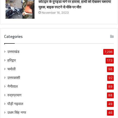
कोटद्वार के दुगड्डा मार्ग पर हादसा, हाथी को देखकर घबराया
युवक, बाइक रपटने से मौके पर मौत
November 16, 2023
Categories
उत्तराखंड
7,296
हरिद्वार
173
चमोली
96
उत्तरकाशी
92
नैनीताल
89
रुद्रप्रयाग
88
पौड़ी गढ़वाल
49
उधम सिंह नगर
46