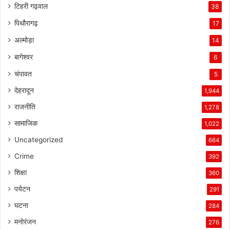
टिहरी गढ़वाल
38
पिथौरागढ़
17
अल्मोड़ा
14
बागेश्वर
6
चंपावत
5
देहरादून
1,944
राजनीति
1,278
सामाजिक
1,022
Uncategorized
664
Crime
392
शिक्षा
360
पर्यटन
291
घटना
284
मनोरंजन
276