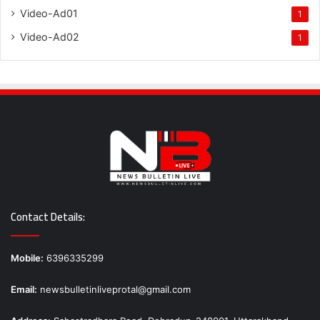
Video-Ad01
1
Video-Ad02
1
Contact Details:
Mobile:
6396335299
Email:
newsbulletinliveprotal@gmail.com