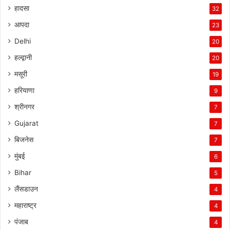
हादसा
32
आपदा
23
Delhi
20
हल्द्वानी
20
मसूरी
19
हरियाणा
9
श्रीनगर
7
Gujarat
7
बिजनेस
7
मुंबई
6
Bihar
5
लैंसडाउन
4
महाराष्ट्र
4
पंजाब
4