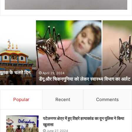
डेंगू
और
चिकनगुनिया
को
लेकर
स्वास्थ्य
विभाग
का
अर्लट
April 29, 2024
डेंगू और चिकनगुनिया को लेकर स्वास्थ्य विभाग का अर्लट
Popular
Recent
Comments
पटेलनगर क्षेत्र में हुए तिहरे हत्याकांड का दून पुलिस ने किया
खुलासा
June 27, 2024