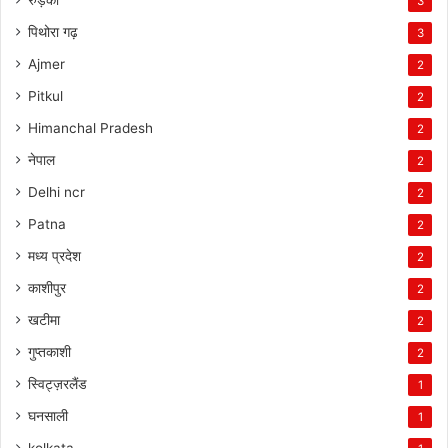
रुड़की
3
पिथोरा गढ़
3
Ajmer
2
Pitkul
2
Himanchal Pradesh
2
नेपाल
2
Delhi ncr
2
Patna
2
मध्य प्रदेश
2
काशीपुर
2
खटीमा
2
गुप्तकाशी
2
स्विट्ज़रलैंड
1
घनसाली
1