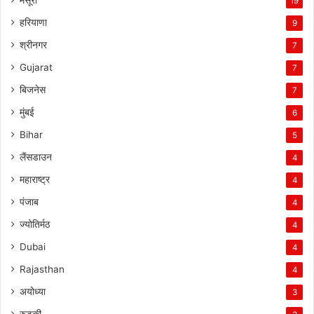
मसूरी
19
हरियाणा
9
श्रीनगर
7
Gujarat
7
बिजनेस
7
मुंबई
6
Bihar
5
लैंसडाउन
4
महाराष्ट्र
4
पंजाब
4
ज्योतिर्मठ
4
Dubai
4
Rajasthan
4
अयोध्या
3