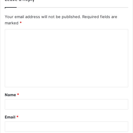
Your email address will not be published.
Required fields are
marked
*
C
o
m
m
e
n
t
Name
*
*
Email
*