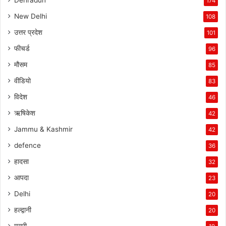
Dehradun
174
New Delhi
108
उत्तर प्रदेश
101
फीचर्ड
96
मौसम
85
वीडियो
83
विदेश
46
ऋषिकेश
42
Jammu & Kashmir
42
defence
36
हादसा
32
आपदा
23
Delhi
20
हल्द्वानी
20