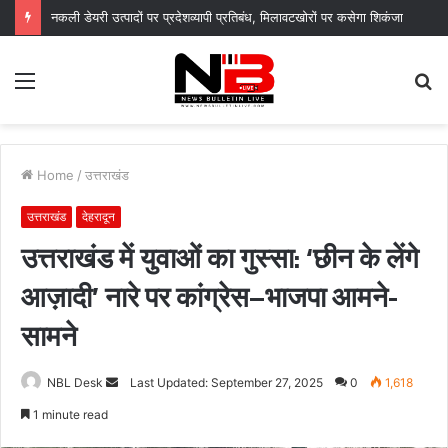
नगर आयुक्त के निर्देशों पर नगर निगम द्वारा सचिवालय परिसर में सब्जी पौधों का वितरण, “स्वच्छ दून–हरित दून” का दिया संदेश
Menu
S
fo
Home
/
उत्तराखंड
उत्तराखंड
देहरादून
उत्तराखंड में युवाओं का गुस्सा: ‘छीन के लेंगे
आज़ादी’ नारे पर कांग्रेस–भाजपा आमने-
सामने
Send
NBL Desk
Last Updated: September 27, 2025
0
1,618
an
1 minute read
email