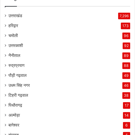
उत्तराखंड
7,296
हरिद्वार
173
चमोली
96
उत्तरकाशी
92
नैनीताल
89
रुद्रप्रयाग
88
पौड़ी गढ़वाल
49
उधम सिंह नगर
46
टिहरी गढ़वाल
38
पिथौरागढ़
17
अल्मोड़ा
14
बागेश्वर
6
चंपावत