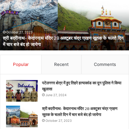
चिकनगुनिया
को
लेकर
स्वास्थ्य
विभाग
का
अर्लट
April 29, 2024
डेंगू और चिकनगुनिया को लेकर स्वास्थ्य विभाग का अर्लट
Popular
Recent
Comments
पटेलनगर क्षेत्र में हुए तिहरे हत्याकांड का दून पुलिस ने किया
खुलासा
June 27, 2024
श्री बदरीनाथ- केदारनाथ मंदिर 28 अक्टूबर चंद्र ग्रहण
सूतक के चलते दिन में चार बजे बंद हो जायेगा
October 27, 2023