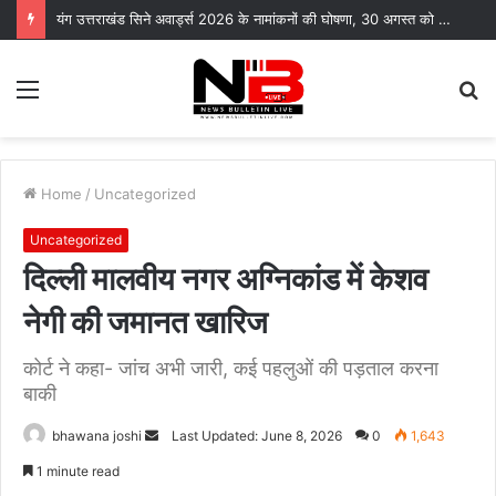
यंग उत्तराखंड सिने अवार्ड्स 2026 के नामांकनों की घोषणा, 30 अगस्त को भारत मंडपम में होगा भव्य समारोह
Menu
S
fo
Home
/
Uncategorized
Uncategorized
दिल्ली मालवीय नगर अग्निकांड में केशव
नेगी की जमानत खारिज
कोर्ट ने कहा- जांच अभी जारी, कई पहलुओं की पड़ताल करना
बाकी
Send
bhawana joshi
Last Updated: June 8, 2026
0
1,643
an
1 minute read
email