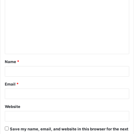
o
m
m
e
n
t
Name
*
*
Email
*
Website
Save my name, email, and website in this browser for the next