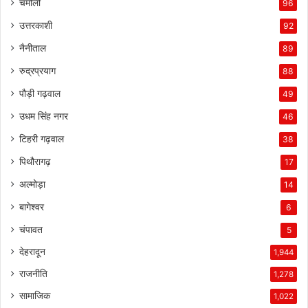
चमोली
96
उत्तरकाशी
92
नैनीताल
89
रुद्रप्रयाग
88
पौड़ी गढ़वाल
49
उधम सिंह नगर
46
टिहरी गढ़वाल
38
पिथौरागढ़
17
अल्मोड़ा
14
बागेश्वर
6
चंपावत
5
देहरादून
1,944
राजनीति
1,278
सामाजिक
1,022