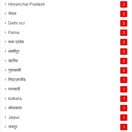
Himanchal Pradesh
2
नेपाल
2
Delhi ncr
2
Patna
2
मध्य प्रदेश
2
काशीपुर
2
खटीमा
2
गुप्तकाशी
2
स्विट्ज़रलैंड
1
घनसाली
1
kolkata
1
कोलकाता
1
Jaipur
1
जयपुर
1