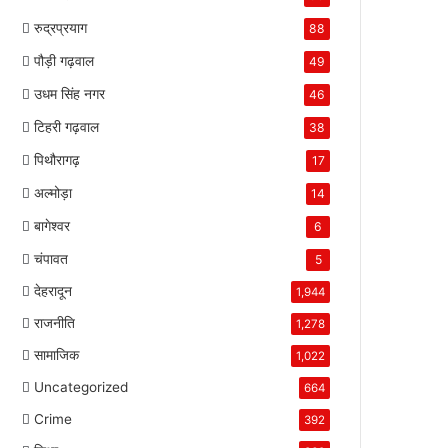
रुद्रप्रयाग
88
पौड़ी गढ़वाल
49
उधम सिंह नगर
46
टिहरी गढ़वाल
38
पिथौरागढ़
17
अल्मोड़ा
14
बागेश्वर
6
चंपावत
5
देहरादून
1,944
राजनीति
1,278
सामाजिक
1,022
Uncategorized
664
Crime
392