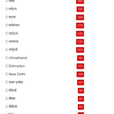
शिक्षा
360
पर्यटन
291
घटना
284
मनोरंजन
276
INDIA
242
स्वास्थ्य
235
स्पोर्ट्स
200
Uttrakhand
181
Dehradun
175
New Delhi
108
उत्तर प्रदेश
101
फीचर्ड
96
मौसम
85
वीडियो
83