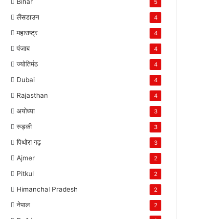
Bihar
5
लैंसडाउन
4
महाराष्ट्र
4
पंजाब
4
ज्योतिर्मठ
4
Dubai
4
Rajasthan
4
अयोध्या
3
रुड़की
3
पिथोरा गढ़
3
Ajmer
2
Pitkul
2
Himanchal Pradesh
2
नेपाल
2