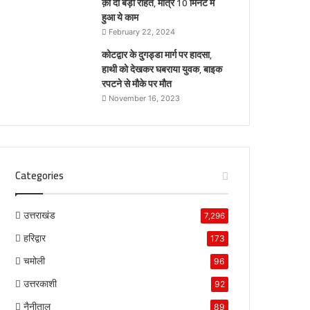
क़ो दी बड़ी राहत, मात्र 10 मिनट में
हुआ ये काम
February 22, 2024
कोटद्वार के दुगड्डा मार्ग पर हादसा,
हाथी को देखकर घबराया युवक, बाइक
रपटने से मौके पर मौत
November 16, 2023
Categories
उत्तराखंड
7,296
हरिद्वार
173
चमोली
96
उत्तरकाशी
92
नैनीताल
89