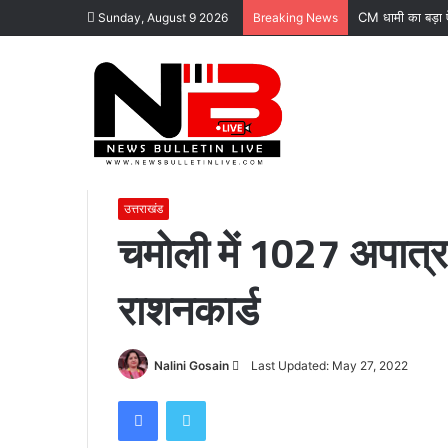
CM धामी का बड़ा ऐल
Sunday, August 9 2026
Breaking News
Home
/
उत्तराखंड
/
चमोली में 1027 अपात्र लोगों ने सरेंडर किए र
उत्तराखंड
चमोली में 1027 अपात्र 
राशनकार्ड
कोटद्वार
के
दुगड्डा
मार्ग
Send
Nalini Gosain
Last Updated: May 27, 2022
पर
हादसा,
an
Facebook
Twitter
हाथी
email
November 16, 2023
को
कोटद्वार के दुगड्डा मार्ग पर हादसा, हाथी को दे