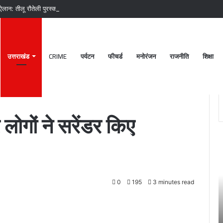
ान: तीलू रौतेली पुरस्कार की सम्मान राशि बढ़ी, 13 महिलाएं हुई सम्मानित
उत्तराखंड
CRIME
पर्यटन
फीचर्ड
मनोरंजन
राजनीति
शिक्षा
ाशनकार्ड
लोगों ने सरेंडर किए
पटेलनगर
श्
क्षेत्र
ब
में
क
हुए
मं
0
195
3 minutes read
तिहरे
2
हत्याकांड
अक
का
चं
June 27, 2024
दून
ग
खकर
पटेलनगर क्षेत्र में हुए तिहरे हत्याकांड का दून पुलिस ने