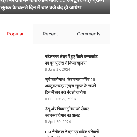
ूतक
अर्लट
April 29, 20
सूतक के चलते दिन में चार बजे बंद हो जायेगा
डेंगू और चि
े
लते
िन
ार
Popular
Recent
Comments
जे
द
पटेलनगर क्षेत्र में हुए तिहरे हत्याकांड
येगा
का दून पुलिस ने किया खुलासा
June 27, 2024
श्री बदरीनाथ- केदारनाथ मंदिर 28
अक्टूबर चंद्र ग्रहण सूतक के चलते
दिन में चार बजे बंद हो जायेगा
October 27, 2023
डेंगू और चिकनगुनिया को लेकर
स्वास्थ्य विभाग का अर्लट
April 29, 2024
DM नैनीताल ने दंगा प्रभावित परिवारों