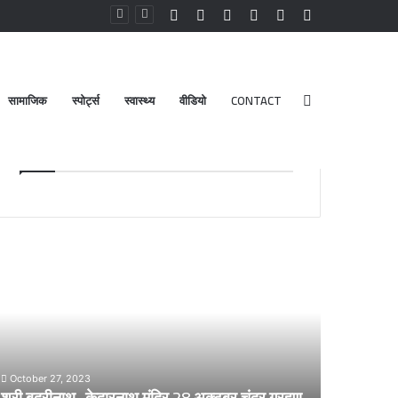
Facebook
YouTube
Instagram
Log
Random
Sidebar
In
Article
सामाजिक
स्पोर्ट्स
स्वास्थ्य
वीडियो
CONTACT
Search
Advt.
for
री
डेंगू
दरीनाथ-
और
ेदारनाथ
चिकनगुनिया
दिर
को
8
लेकर
्टूबर
स्वास्थ्य
द्र
विभाग
October 27, 2023
्रहण
का
श्री बदरीनाथ- केदारनाथ मंदिर 28 अक्टूबर चंद्र ग्रहण