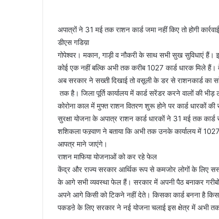
देखकर
घबराया युवक, बाइक रपटने से मौके पर मौत
घबराया
युवक,
अपात्रों ने 31 मई तक राशन कार्ड जमा नहीं किए तो होगी कार्रवा
बाइक
डीएस गडिय़ा
रपटने
से
गोपेश्वर। मकान, गाड़ी व नौकरी के साथ सभी सुख सुविधाएं हैं।
मौके
कोई एक नहीं बल्कि अभी तक करीब 1027 कार्ड धारक मिले हैं। व
पर
अब सरकार ने सख्ती दिखाई तो वसूली के डर से राशनकार्ड का सर
मौत
तक है। जिला पूर्ति कार्यालय में कार्ड सरेंडर करने वालों की भ
कोरोना काल में मुफ्त राशन वितरण शुरू होने पर कार्ड धारकों की संख्
सुरक्षा योजना के अपात्र राशन कार्ड धारकों ने 31 मई तक कार्ड
शशिकला फस्र्वाण ने बताया कि अभी तक उनके कार्यालय में 1027
आपत्र माने जाएंगे।
राशन माफिया योजनाओं को कर रहे फेल
केंद्र और राज्य सरकार आर्थिक रूप से कमजोर लोगों के लिए स
के आगे सभी व्यवस्था फेल हैं। सरकार में अपनी पैठ बनाकर गरीबो
अपने आगे किसी को टिकने नहीं देते। किसका कार्ड बनना है किसका
पकडऩे के लिए सरकार ने नई योजना चलाई इस क्षेत्र में अभी तक 