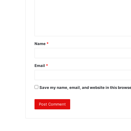
m
m
e
n
t
Name
*
*
Email
*
Save my name, email, and website in this browse