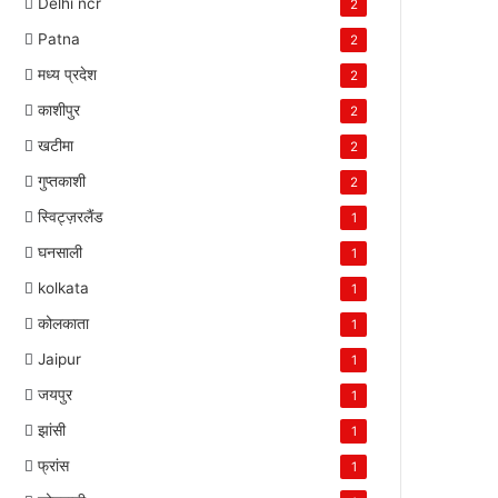
Delhi ncr
2
Patna
2
मध्य प्रदेश
2
काशीपुर
2
खटीमा
2
गुप्तकाशी
2
स्विट्ज़रलैंड
1
घनसाली
1
kolkata
1
कोलकाता
1
Jaipur
1
जयपुर
1
झांसी
1
फ्रांस
1