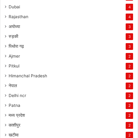
Dubai
4
Rajasthan
4
अयोध्या
3
रुड़की
3
पिथोरा गढ़
3
Ajmer
2
Pitkul
2
Himanchal Pradesh
2
नेपाल
2
Delhi ncr
2
Patna
2
मध्य प्रदेश
2
काशीपुर
2
खटीमा
2