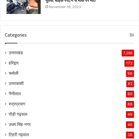
युवक, बाइक रपटने से मौके पर मौत
November 16, 2023
Categories
उत्तराखंड
7,296
हरिद्वार
173
चमोली
96
उत्तरकाशी
92
नैनीताल
89
रुद्रप्रयाग
88
पौड़ी गढ़वाल
49
उधम सिंह नगर
46
टिहरी गढ़वाल
38