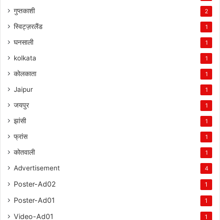
गुप्तकाशी
2
स्विट्ज़रलैंड
1
घनसाली
1
kolkata
1
कोलकाता
1
Jaipur
1
जयपुर
1
झांसी
1
फ्रांस
1
कोतवाली
1
Advertisement
4
Poster-Ad02
1
Poster-Ad01
1
Video-Ad01
1