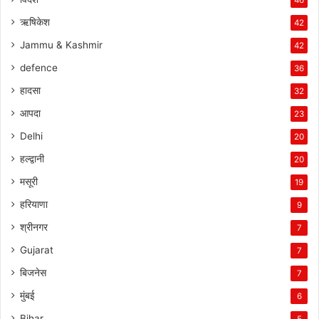
ऋषिकेश
42
Jammu & Kashmir
42
defence
36
हादसा
32
आपदा
23
Delhi
20
हल्द्वानी
20
मसूरी
19
हरियाणा
9
श्रीनगर
7
Gujarat
7
बिजनेस
7
मुंबई
6
Bihar
5