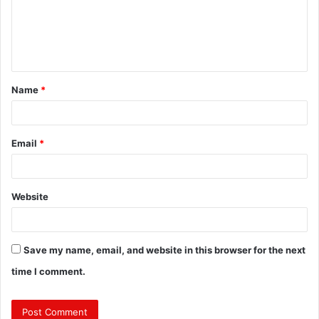
m
e
n
t
Name
*
*
Email
*
Website
Save my name, email, and website in this browser for the next
time I comment.