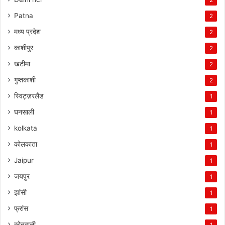
Patna
2
मध्य प्रदेश
2
काशीपुर
2
खटीमा
2
गुप्तकाशी
2
स्विट्ज़रलैंड
1
घनसाली
1
kolkata
1
कोलकाता
1
Jaipur
1
जयपुर
1
झांसी
1
फ्रांस
1
कोतवाली
1