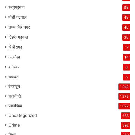
रुद्रप्रयाग
88
पौड़ी गढ़वाल
49
उधम सिंह नगर
46
टिहरी गढ़वाल
38
पिथौरागढ़
17
अल्मोड़ा
14
बागेश्वर
6
चंपावत
5
देहरादून
1,942
राजनीति
1,278
सामाजिक
1,022
Uncategorized
663
Crime
392
शिक्षा
360