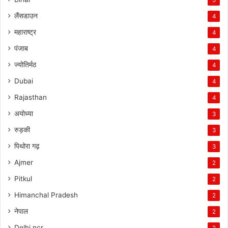
लैंसडाउन
4
महाराष्ट्र
4
पंजाब
4
ज्योतिर्मठ
4
Dubai
4
Rajasthan
4
अयोध्या
3
रुड़की
3
पिथोरा गढ़
3
Ajmer
2
Pitkul
2
Himanchal Pradesh
2
नेपाल
2
Delhi ncr
2