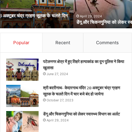
विभाग
का
अर्लट
April 29, 2024
डेंगू और चिकनगुनिया को लेकर स्वास्थ्य विभाग का अर्लट
Popular
Recent
Comments
पटेलनगर क्षेत्र में हुए तिहरे हत्याकांड का दून पुलिस ने किया
खुलासा
June 27, 2024
श्री बदरीनाथ- केदारनाथ मंदिर 28 अक्टूबर चंद्र ग्रहण
सूतक के चलते दिन में चार बजे बंद हो जायेगा
October 27, 2023
डेंगू और चिकनगुनिया को लेकर स्वास्थ्य विभाग का अर्लट
April 29, 2024