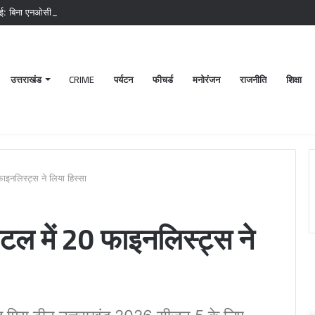
ाई: बिना एनओसी संचालित मीट दुकानों पर चला अभियान, 45250 रुपये का चालान
उत्तराखंड
CRIME
पर्यटन
फीचर्ड
मनोरंजन
राजनीति
शिक्षा
इनलिस्ट्स ने लिया हिस्सा
टल में 20 फाइनलिस्ट्स ने
पटेलनगर
श्
क्षेत्र
ब
में
क
हुए
मं