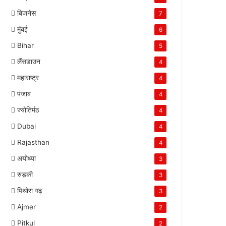
बिजनेस
7
मुंबई
6
Bihar
5
लैंसडाउन
4
महाराष्ट्र
4
पंजाब
4
ज्योतिर्मठ
4
Dubai
4
Rajasthan
4
अयोध्या
3
रुड़की
3
पिथोरा गढ़
3
Ajmer
2
Pitkul
2