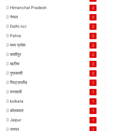
Himanchal Pradesh
2
नेपाल
2
Delhi ncr
2
Patna
2
मध्य प्रदेश
2
काशीपुर
2
खटीमा
2
गुप्तकाशी
2
स्विट्ज़रलैंड
1
घनसाली
1
kolkata
1
कोलकाता
1
Jaipur
1
जयपुर
1