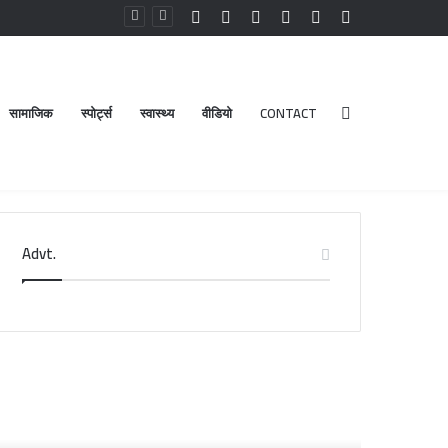
Facebook
YouTube
Instagram
Log
Random
Sidebar
In
Article
सामाजिक
स्पोर्ट्स
स्वास्थ्य
वीडियो
CONTACT
Search
Advt.
for
री
डेंगू
दरीनाथ-
और
ेदारनाथ
चिकनगुनिया
दिर
को