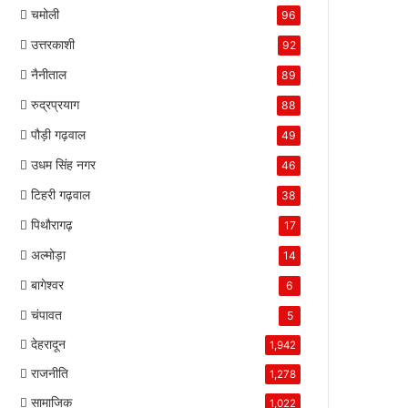
चमोली
96
उत्तरकाशी
92
नैनीताल
89
रुद्रप्रयाग
88
पौड़ी गढ़वाल
49
उधम सिंह नगर
46
टिहरी गढ़वाल
38
पिथौरागढ़
17
अल्मोड़ा
14
बागेश्वर
6
चंपावत
5
देहरादून
1,942
राजनीति
1,278
सामाजिक
1,022