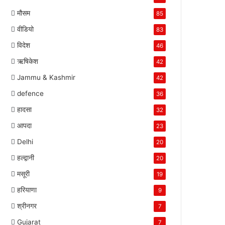
मौसम
85
वीडियो
83
विदेश
46
ऋषिकेश
42
Jammu & Kashmir
42
defence
36
हादसा
32
आपदा
23
Delhi
20
हल्द्वानी
20
मसूरी
19
हरियाणा
9
श्रीनगर
7
Gujarat
7