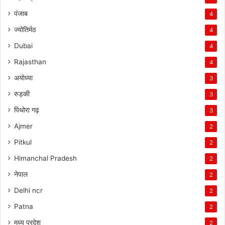
पंजाब
4
ज्योतिर्मठ
4
Dubai
4
Rajasthan
4
अयोध्या
3
रुड़की
3
पिथोरा गढ़
3
Ajmer
2
Pitkul
2
Himanchal Pradesh
2
नेपाल
2
Delhi ncr
2
Patna
2
मध्य प्रदेश
2