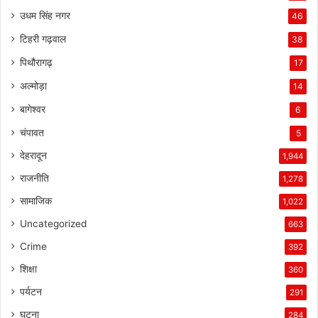
उधम सिंह नगर
46
टिहरी गढ़वाल
38
पिथौरागढ़
17
अल्मोड़ा
14
बागेश्वर
6
चंपावत
5
देहरादून
1,944
राजनीति
1,278
सामाजिक
1,022
Uncategorized
663
Crime
392
शिक्षा
360
पर्यटन
291
घटना
284