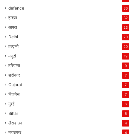
defence
36
हादसा
32
आपदा
23
Delhi
20
हल्द्वानी
20
मसूरी
19
हरियाणा
9
श्रीनगर
7
Gujarat
7
बिजनेस
7
मुंबई
6
Bihar
5
लैंसडाउन
4
महाराष्ट्र
4