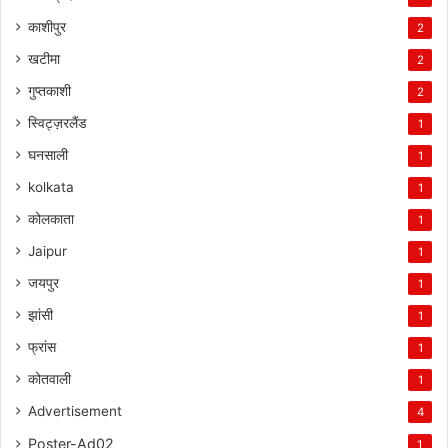
काशीपुर
2
खटीमा
2
गुप्तकाशी
2
स्विट्ज़रलैंड
1
घनसाली
1
kolkata
1
कोलकाता
1
Jaipur
1
जयपुर
1
झांसी
1
फ्रांस
1
कोतवाली
1
Advertisement
4
Poster-Ad02
1