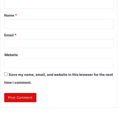
n
t
Name
*
*
Email
*
Website
Save my name, email, and website in this browser for the next
time I comment.