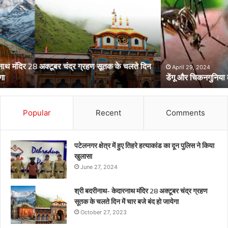
चिकनगुनिया
को
लेकर
स्वास्थ्य
विभाग
का
अर्लट
April 29, 2024
डेंगू और चिकनगुनिया को लेकर स्वास्थ्य विभाग का अर्लट
Popular
Recent
Comments
पटेलनगर क्षेत्र में हुए तिहरे हत्याकांड का दून पुलिस ने किया
खुलासा
June 27, 2024
श्री बदरीनाथ- केदारनाथ मंदिर 28 अक्टूबर चंद्र ग्रहण
सूतक के चलते दिन में चार बजे बंद हो जायेगा
October 27, 2023