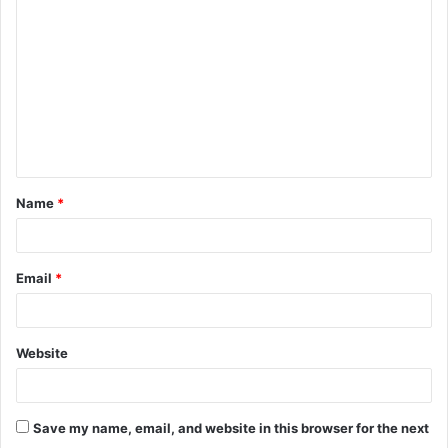
o
m
m
e
n
t
Name
*
*
Email
*
Website
Save my name, email, and website in this browser for the next