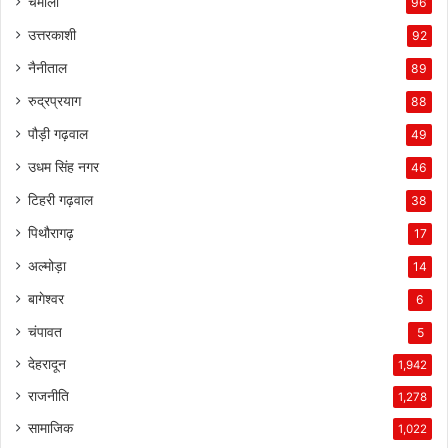
चमोली
96
उत्तरकाशी
92
नैनीताल
89
रुद्रप्रयाग
88
पौड़ी गढ़वाल
49
उधम सिंह नगर
46
टिहरी गढ़वाल
38
पिथौरागढ़
17
अल्मोड़ा
14
बागेश्वर
6
चंपावत
5
देहरादून
1,942
राजनीति
1,278
सामाजिक
1,022