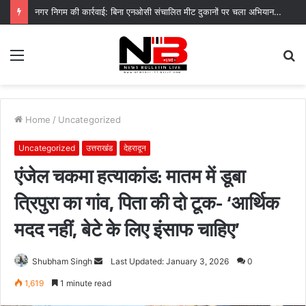
नगर निगम की कार्रवाई: बिना एनओसी संचालित मीट दुकानों पर चला अभियान, 45250 रुपये का चालान
Menu
S
fo
Home
/
Uncategorized
Uncategorized
उत्तराखंड
देहरादून
एंजेल चकमा हत्याकांड: मातम में डूबा
त्रिपुरा का गांव, पिता की दो टूक- ‘आर्थिक
मदद नहीं, बेटे के लिए इंसाफ चाहिए’
Send
Shubham Singh
Last Updated: January 3, 2026
0
an
1,619
1 minute read
email