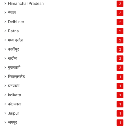
Himanchal Pradesh
2
नेपाल
2
Delhi ncr
2
Patna
2
मध्य प्रदेश
2
काशीपुर
2
खटीमा
2
गुप्तकाशी
2
स्विट्ज़रलैंड
1
घनसाली
1
kolkata
1
कोलकाता
1
Jaipur
1
जयपुर
1