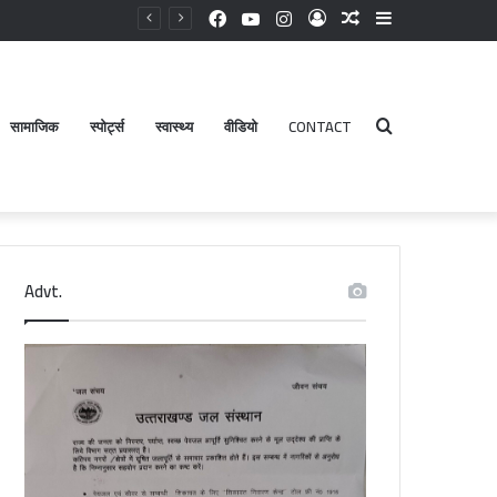
Facebook
YouTube
Instagram
Log
Random
Sidebar
In
Article
सामाजिक
स्पोर्ट्स
स्वास्थ्य
वीडियो
CONTACT
Search
Advt.
for