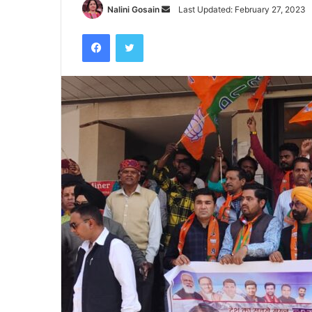
Send
Nalini Gosain
Last Updated: February 27, 2023
an
Facebook
Twitter
email
पटेलनगर
क्षेत्र
में
हुए
तिहरे