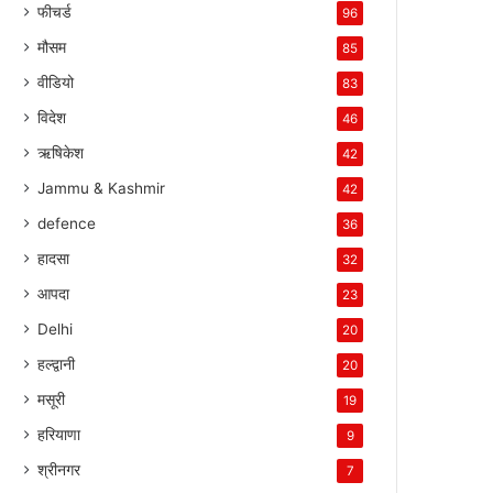
फीचर्ड
96
मौसम
85
वीडियो
83
विदेश
46
ऋषिकेश
42
Jammu & Kashmir
42
defence
36
हादसा
32
आपदा
23
Delhi
20
हल्द्वानी
20
मसूरी
19
हरियाणा
9
श्रीनगर
7