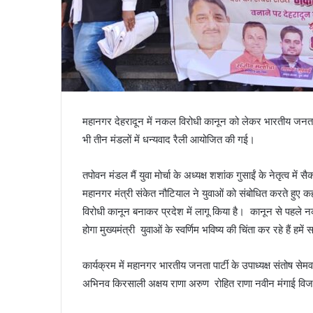
हत्याकांड
का
June 27, 2024
दून
दसा, हाथी को देखकर
पटेलनगर क्षेत्र में हुए तिहरे हत्याकांड का दून 
पुलिस
के पर मौत
किया खुलासा
ने
किया
खुलासा
महानगर देहरादून में नकल विरोधी कानून को लेकर भारतीय जनता 
भी तीन मंडलों में धन्यवाद रैली आयोजित की गई।
तपोवन मंडल मैं युवा मोर्चा के अध्यक्ष शशांक गुसाईं के नेतृत्व में स
महानगर मंत्री संकेत नौटियाल ने युवाओं को संबोधित करते हुए कह
विरोधी कानून बनाकर प्रदेश में लागू किया है। कानून से पहले
होगा मुख्यमंत्री युवाओं के स्वर्णिम भविष्य की चिंता कर रहे है
कार्यक्रम में महानगर भारतीय जनता पार्टी के उपाध्यक्ष संतोष सेमव
अभिनव किरसाली अक्षय राणा अरुण रोहित राणा नवीन मंगाई विजय र