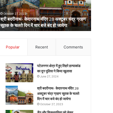
स्वास्थ्य
परिवारों
विभाग
क़ो
February 
का
दी
DM नैनीताल
अर्लट
April 29, 2024
बड़ी
डेंगू और चिकनगुनिया को लेकर स्वास्थ्य विभाग का अर्लट
मात्र 10 म
राहत,
मात्र
10
मिनट
Popular
Recent
Comments
में
हुआ
ये
काम
पटेलनगर क्षेत्र में हुए तिहरे हत्याकांड
का दून पुलिस ने किया खुलासा
June 27, 2024
श्री बदरीनाथ- केदारनाथ मंदिर 28
अक्टूबर चंद्र ग्रहण सूतक के चलते
दिन में चार बजे बंद हो जायेगा
October 27, 2023
डेंगू और चिकनगुनिया को लेकर