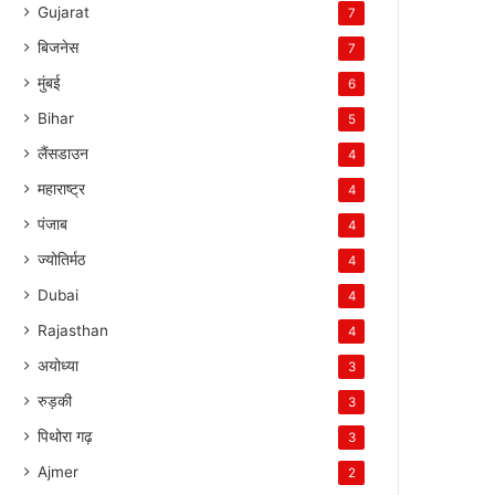
Gujarat
7
बिजनेस
7
मुंबई
6
Bihar
5
लैंसडाउन
4
महाराष्ट्र
4
पंजाब
4
ज्योतिर्मठ
4
Dubai
4
Rajasthan
4
अयोध्या
3
रुड़की
3
पिथोरा गढ़
3
Ajmer
2