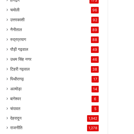
173
चमोली
96
उत्तरकाशी
92
नैनीताल
89
रुद्रप्रयाग
88
पौड़ी गढ़वाल
49
उधम सिंह नगर
46
टिहरी गढ़वाल
38
पिथौरागढ़
17
अल्मोड़ा
14
बागेश्वर
6
चंपावत
5
देहरादून
1,942
राजनीति
1,278