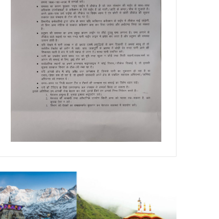
डेंगू
DM
और
नैनीताल
चिकनगुनिया
ने
को
दंगा
लेकर
प्रभावित