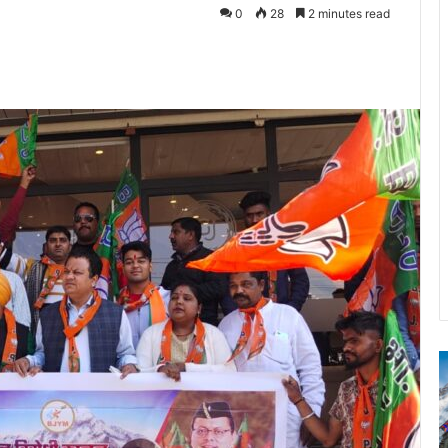
0
28
2 minutes read
श्री
बदरीनाथ-
केदारनाथ
मंदिर
28