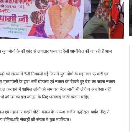
अक्टूबर
चंद्र
October 27, 2023
ग्रहण
पुलिस ने
श्री बदरीनाथ- केदारनाथ मंदिर 28 अक्टूबर चंद्र ग्रहण
सूतक
सूतक के चलते दिन में चार बजे बंद हो जायेगा
के
चलते
दिन
में
युवा मोर्चा के की ओर से लगातार धन्यवाद रैली आयोजित की जा रही हैं आज
चार
बजे
बंद
हो
ैकड़ों की संख्या में रैली निकाली गई जिसमें युवा मोर्चा के महानगर प्रभारी एवं
जायेगा
ा मुख्यमंत्री के द्वारा भर्ती घोटाला एवं नकल को देखते हुए देश का पहला नकल
 नकल करवाने में शामिल लोगों को जमानत मिल जाती थी लेकिन अब ऐसा नहीं
ं हमें सभी को उनका इस कानून के लिए धन्यवाद जाती करना चाहिए।
ाल एवं महानगर मंत्री मोंटी मंडल के अध्यक्ष संजीव मल्होत्रा पार्षद नीतू से
ोहितआदि सैकड़ों की संख्या में युवा उपस्थित।