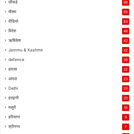
फीचर्ड
96
मौसम
85
वीडियो
83
विदेश
46
ऋषिकेश
42
Jammu & Kashmir
42
defence
36
हादसा
32
आपदा
23
Delhi
20
हल्द्वानी
20
मसूरी
19
हरियाणा
9
श्रीनगर
7