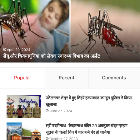
और
चिकनगुनिया
को
लेकर
स्वास्थ्य
विभाग
का
अर्लट
April 29, 2024
डेंगू और चिकनगुनिया को लेकर स्वास्थ्य विभाग का अर्लट
Popular
Recent
Comments
पटेलनगर क्षेत्र में हुए तिहरे हत्याकांड का दून पुलिस ने किया
खुलासा
June 27, 2024
श्री बदरीनाथ- केदारनाथ मंदिर 28 अक्टूबर चंद्र ग्रहण
सूतक के चलते दिन में चार बजे बंद हो जायेगा
October 27, 2023