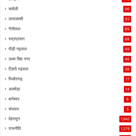
चमोली
96
उत्तरकाशी
92
नैनीताल
89
रुद्रप्रयाग
88
पौड़ी गढ़वाल
49
उधम सिंह नगर
46
टिहरी गढ़वाल
38
पिथौरागढ़
17
अल्मोड़ा
14
बागेश्वर
6
चंपावत
5
देहरादून
1,942
राजनीति
1,278