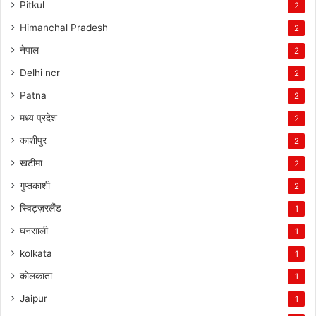
Pitkul
2
Himanchal Pradesh
2
नेपाल
2
Delhi ncr
2
Patna
2
मध्य प्रदेश
2
काशीपुर
2
खटीमा
2
गुप्तकाशी
2
स्विट्ज़रलैंड
1
घनसाली
1
kolkata
1
कोलकाता
1
Jaipur
1