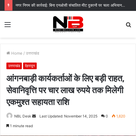
नगर निगम की कार्रवाई: बिना एनओसी संचालित मीट दुकानों पर चला अभियान, 45250 रुपये का चालान
Menu
S
fo
Home
/
उत्तराखंड
उत्तराखंड
देहरादून
आंगनबाड़ी कार्यकर्ताओं के लिए बड़ी राहत,
सेवानिवृत्ति पर चार लाख रुपये तक मिलेगी
एकमुश्त सहायता राशि
Send
NBL Desk
Last Updated: November 14, 2025
0
1,620
an
1 minute read
email