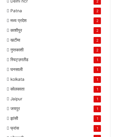
Delhi ncr
2
Patna
2
मध्य प्रदेश
2
काशीपुर
2
खटीमा
2
गुप्तकाशी
2
स्विट्ज़रलैंड
1
घनसाली
1
kolkata
1
कोलकाता
1
Jaipur
1
जयपुर
1
झांसी
1
फ्रांस
1