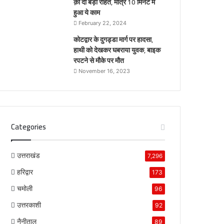
क़ो दी बड़ी राहत, मात्र 10 मिनट में
हुआ ये काम
February 22, 2024
कोटद्वार के दुगड्डा मार्ग पर हादसा,
हाथी को देखकर घबराया युवक, बाइक
रपटने से मौके पर मौत
November 16, 2023
Categories
उत्तराखंड
7,296
हरिद्वार
173
चमोली
96
उत्तरकाशी
92
नैनीताल
89