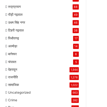
रुद्रप्रयाग
88
पौड़ी गढ़वाल
49
उधम सिंह नगर
46
टिहरी गढ़वाल
38
पिथौरागढ़
17
अल्मोड़ा
14
बागेश्वर
6
चंपावत
5
देहरादून
1,944
राजनीति
1,278
सामाजिक
1,022
Uncategorized
663
Crime
392