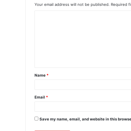
Your email address will not be published.
Required f
C
o
m
m
e
n
t
Name
*
*
Email
*
Save my name, email, and website in this browse