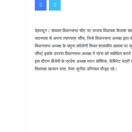
देखकर
email
घबराया युवक, बाइक रपटने से मौके पर मौत
घबराया
युवक,
बाइक
रपटने
देहरादून। चंपावत विधानसभा सीट पर भाजपा विधायक कैलाश चंद्
से
सदस्यता से अपना त्यागपत्र सौंपा, जिसे विधानसभा अध्यक्ष द्वारा
मौके
पर
विधानसभा अध्यक्ष के यमुना कॉलोनी स्थित शासकीय आवास पर पहु
मौत
सौंपा| इसके उपरांत विधानसभा अध्यक्ष ने प्रेस को संबोधित करते
इस दौरान बीजेपी के प्रदेश अध्यक्ष मदन कौशिक, कैबिनेट मंत्री 
विधायक खजान दास, मेयर सुनील उनियाल मौजूद रहे।