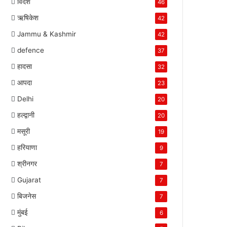
विदेश
46
ऋषिकेश
42
Jammu & Kashmir
42
defence
37
हादसा
32
आपदा
23
Delhi
20
हल्द्वानी
20
मसूरी
19
हरियाणा
9
श्रीनगर
7
Gujarat
7
बिजनेस
7
मुंबई
6