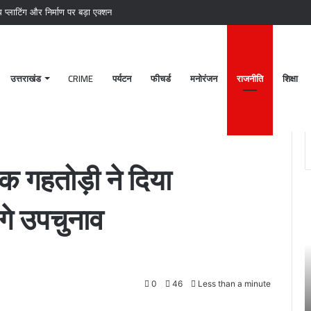
प्लाटिंग और निर्माण पर बड़ा एक्शन
उत्तराखंड
CRIME
पर्यटन
फीचर्ड
मनोरंजन
राजनीति
शिक्षा
फा,सीएम धामी लड़ेंगे उपचुनाव
क गहतोड़ी ने दिया
पटेलनगर
श्
गे उपचुनाव
क्षेत्र
ब
में
क
हुए
मं
तिहरे
2
हत्याकांड
अक
0
46
Less than a minute
का
चं
June 27, 2024
दून
ग
खकर
पटेलनगर क्षेत्र में हुए तिहरे हत्याकांड का दून पुलिस ने