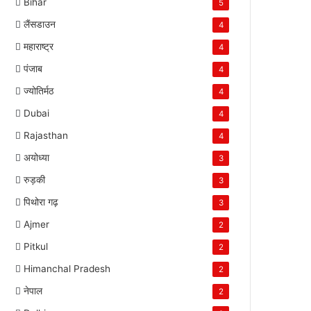
Bihar
5
लैंसडाउन
4
महाराष्ट्र
4
पंजाब
4
ज्योतिर्मठ
4
Dubai
4
Rajasthan
4
अयोध्या
3
रुड़की
3
पिथोरा गढ़
3
Ajmer
2
Pitkul
2
Himanchal Pradesh
2
नेपाल
2