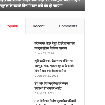
ूतक
अर्लट
April 29, 20
सूतक के चलते दिन में चार बजे बंद हो जायेगा
डेंगू और चि
े
लते
िन
ार
Popular
Recent
Comments
जे
द
पटेलनगर क्षेत्र में हुए तिहरे हत्याकांड
येगा
का दून पुलिस ने किया खुलासा
June 27, 2024
श्री बदरीनाथ- केदारनाथ मंदिर 28
अक्टूबर चंद्र ग्रहण सूतक के चलते
दिन में चार बजे बंद हो जायेगा
October 27, 2023
डेंगू और चिकनगुनिया को लेकर
स्वास्थ्य विभाग का अर्लट
April 29, 2024
DM नैनीताल ने दंगा प्रभावित परिवारों