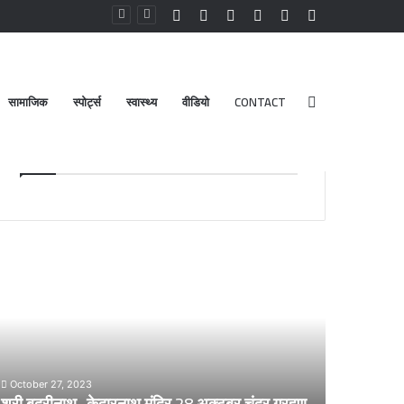
Facebook
YouTube
Instagram
Log
Random
Sidebar
In
Article
सामाजिक
स्पोर्ट्स
स्वास्थ्य
वीडियो
CONTACT
Search
Advt.
for
री
डेंगू
दरीनाथ-
और
ेदारनाथ
चिकनगुनिया
दिर
को
8
लेकर
्टूबर
स्वास्थ्य
द्र
विभाग
October 27, 2023
्रहण
का
श्री बदरीनाथ- केदारनाथ मंदिर 28 अक्टूबर चंद्र ग्रहण