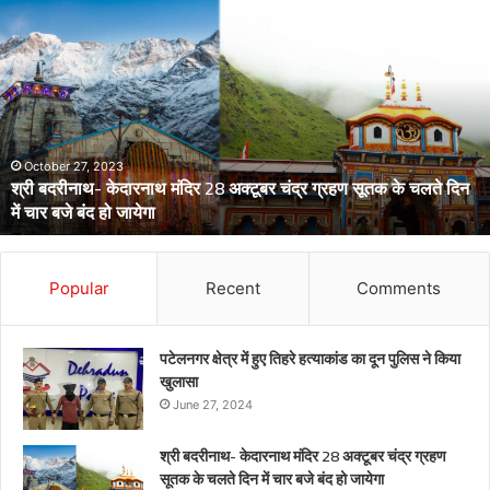
डेंगू
और
चिकनगुनिया
को
लेकर
स्वास्थ्य
विभाग
का
अर्लट
April 29, 2024
डेंगू और चिकनगुनिया को लेकर स्वास्थ्य विभाग का अर्लट
Popular
Recent
Comments
पटेलनगर क्षेत्र में हुए तिहरे हत्याकांड का दून पुलिस ने किया
खुलासा
June 27, 2024
श्री बदरीनाथ- केदारनाथ मंदिर 28 अक्टूबर चंद्र ग्रहण
सूतक के चलते दिन में चार बजे बंद हो जायेगा