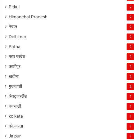
Pitkul
2
Himanchal Pradesh
2
नेपाल
2
Delhi ncr
2
Patna
2
मध्य प्रदेश
2
काशीपुर
2
खटीमा
2
गुप्तकाशी
2
स्विट्ज़रलैंड
1
घनसाली
1
kolkata
1
कोलकाता
1
Jaipur
1