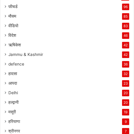
फीचर्ड
96
मौसम
85
वीडियो
83
विदेश
46
ऋषिकेश
42
Jammu & Kashmir
42
defence
36
हादसा
32
आपदा
23
Delhi
20
हल्द्वानी
20
मसूरी
19
हरियाणा
9
श्रीनगर
7