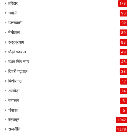
हरिद्वार
173
चमोली
96
उत्तरकाशी
92
नैनीताल
89
रुद्रप्रयाग
88
पौड़ी गढ़वाल
49
उधम सिंह नगर
46
टिहरी गढ़वाल
38
पिथौरागढ़
17
अल्मोड़ा
14
बागेश्वर
6
चंपावत
5
देहरादून
1,942
राजनीति
1,278