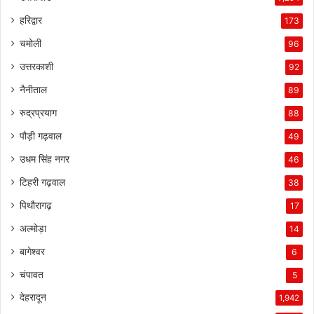
हरिद्वार
173
चमोली
96
उत्तरकाशी
92
नैनीताल
89
रुद्रप्रयाग
88
पौड़ी गढ़वाल
49
उधम सिंह नगर
46
टिहरी गढ़वाल
38
पिथौरागढ़
17
अल्मोड़ा
14
बागेश्वर
6
चंपावत
5
देहरादून
1,942