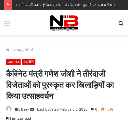
नगर निगम की कार्रवाई: बिना एनओसी संचालित मीट दुकानों पर चला अभियान, 45250 रुपये का चालान
Menu
S
fo
Home
/
स्पोर्ट्स
उत्तराखंड
राजनीति
कैबिनेट मंत्री गणेश जोशी ने तीरंदाजी
विजेताओं को पुरस्कृत कर खिलाड़ियों का
किया उत्साहवर्धन
Send
NBL Desk
Last Updated: February 5, 2025
0
1,618
an
1 minute read
email