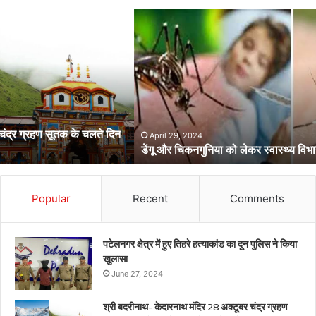
डेंगू
और
चिकनगुनिया
को
लेकर
स्वास्थ्य
विभाग
का
अर्लट
April 29, 2024
डेंगू और चिकनगुनिया को लेकर स्वास्थ्य विभाग का अर्लट
Popular
Recent
Comments
पटेलनगर क्षेत्र में हुए तिहरे हत्याकांड का दून पुलिस ने किया
खुलासा
June 27, 2024
श्री बदरीनाथ- केदारनाथ मंदिर 28 अक्टूबर चंद्र ग्रहण