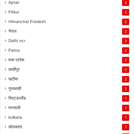
Ajmer
2
Pitkul
2
Himanchal Pradesh
2
नेपाल
2
Delhi ncr
2
Patna
2
मध्य प्रदेश
2
काशीपुर
2
खटीमा
2
गुप्तकाशी
2
स्विट्ज़रलैंड
1
घनसाली
1
kolkata
1
कोलकाता
1