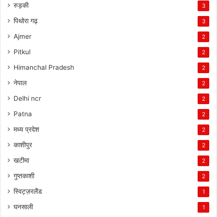
रुड़की
3
पिथोरा गढ़
3
Ajmer
2
Pitkul
2
Himanchal Pradesh
2
नेपाल
2
Delhi ncr
2
Patna
2
मध्य प्रदेश
2
काशीपुर
2
खटीमा
2
गुप्तकाशी
2
स्विट्ज़रलैंड
1
घनसाली
1