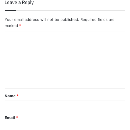
Leave a Reply
Your email address will not be published.
Required fields are
marked
*
C
o
m
m
e
n
t
Name
*
*
Email
*