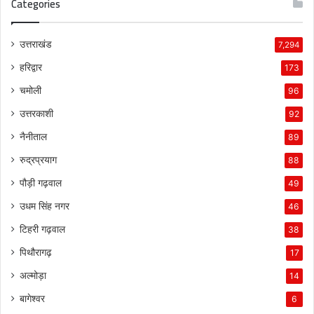
Categories
उत्तराखंड
7,294
हरिद्वार
173
चमोली
96
उत्तरकाशी
92
नैनीताल
89
रुद्रप्रयाग
88
पौड़ी गढ़वाल
49
उधम सिंह नगर
46
टिहरी गढ़वाल
38
पिथौरागढ़
17
अल्मोड़ा
14
बागेश्वर
6