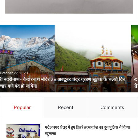
डेंगू
और
चिकनगुनिया
को
लेकर
स्वास्थ्य
विभाग
का
अर्लट
April 29, 2024
डेंगू और चिकनगुनिया को लेकर स्वास्थ्य विभाग का अर्लट
Popular
Recent
Comments
पटेलनगर क्षेत्र में हुए तिहरे हत्याकांड का दून पुलिस ने किया
खुलासा