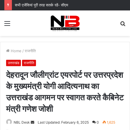
मुख्यमंत्री पुष्कर सिंह धामी के दिशा-निर्देशों में पीएम आवास योजना (शहरी) की प्रगति की हुई समीक्षा
Menu
S
fo
Home
/
राजनीति
उत्तराखंड
राजनीति
देहरादून जौलीग्रांट एयरपोर्ट पर उत्तरप्रदेश
के मुख्यमंत्री योगी आदित्यनाथ का
उत्तराखंड आगमन पर स्वागत करते कैबिनेट
मंत्री गणेश जोशी
Send
NBL Desk
Last Updated: February 6, 2025
0
1,625
an