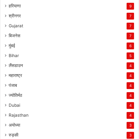
हरियाणा
9
श्रीनगर
7
Gujarat
7
बिजनेस
7
मुंबई
6
Bihar
5
लैंसडाउन
4
महाराष्ट्र
4
पंजाब
4
ज्योतिर्मठ
4
Dubai
4
Rajasthan
4
अयोध्या
3
रुड़की
3