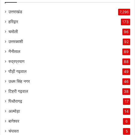
उत्तराखंड
7,296
हरिद्वार
173
चमोली
96
उत्तरकाशी
92
नैनीताल
89
रुद्रप्रयाग
88
पौड़ी गढ़वाल
49
उधम सिंह नगर
46
टिहरी गढ़वाल
38
पिथौरागढ़
17
अल्मोड़ा
14
बागेश्वर
6
चंपावत
5