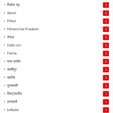
पिथोरा गढ़
3
Ajmer
2
Pitkul
2
Himanchal Pradesh
2
नेपाल
2
Delhi ncr
2
Patna
2
मध्य प्रदेश
2
काशीपुर
2
खटीमा
2
गुप्तकाशी
2
स्विट्ज़रलैंड
1
घनसाली
1
kolkata
1