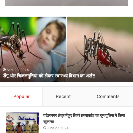
डेंगू
और
चिकनगुनिया
को
लेकर
स्वास्थ्य
विभाग
का
अर्लट
April 29, 2024
डेंगू और चिकनगुनिया को लेकर स्वास्थ्य विभाग का अर्लट
Popular
Recent
Comments
पटेलनगर क्षेत्र में हुए तिहरे हत्याकांड का दून पुलिस ने किया
खुलासा
June 27, 2024