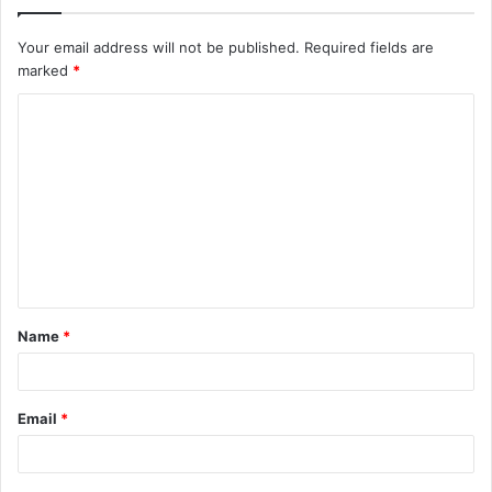
Your email address will not be published.
Required fields are
marked
*
C
o
m
m
e
n
t
Name
*
*
Email
*