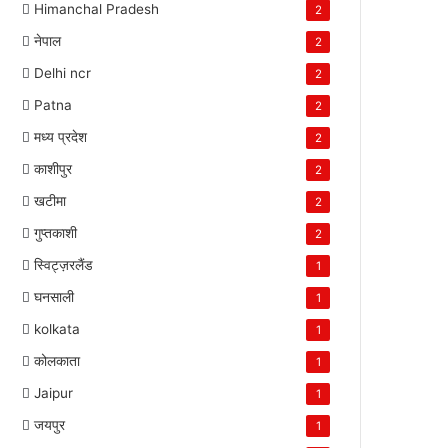
Himanchal Pradesh
2
नेपाल
2
Delhi ncr
2
Patna
2
मध्य प्रदेश
2
काशीपुर
2
खटीमा
2
गुप्तकाशी
2
स्विट्ज़रलैंड
1
घनसाली
1
kolkata
1
कोलकाता
1
Jaipur
1
जयपुर
1