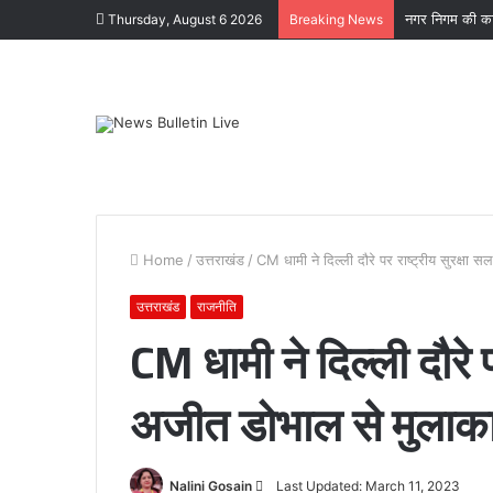
नगर निगम की का
Thursday, August 6 2026
Breaking News
Home
/
उत्तराखंड
/
CM धामी ने दिल्ली दौरे पर राष्ट्रीय सुरक्षा स
उत्तराखंड
राजनीति
CM धामी ने दिल्ली दौरे 
पटेलनगर
अजीत डोभाल से मुलाकात क
क्षेत्र
में
हुए
तिहरे
Send
Nalini Gosain
Last Updated: March 11, 2023