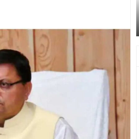
अक्टूबर
चंद्र
October 27, 2023
ग्रहण
कांड का दून पुलिस ने
श्री बदरीनाथ- केदारनाथ मंदिर 28 अक्टूबर चं
सूतक
सूतक के चलते दिन में चार बजे बंद हो जायेगा
के
चलते
दिन
में
चार
बजे
बंद
हो
जायेगा