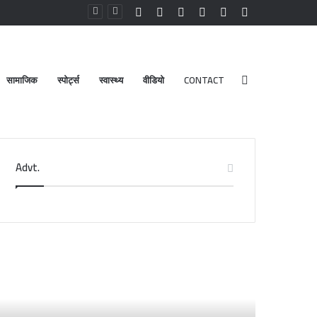
Facebook
YouTube
Instagram
Log
Random
Sidebar
In
Article
सामाजिक
स्पोर्ट्स
स्वास्थ्य
वीडियो
CONTACT
Search
Advt.
for
डेंगू
और
चिकनगुनिया
को
लेकर