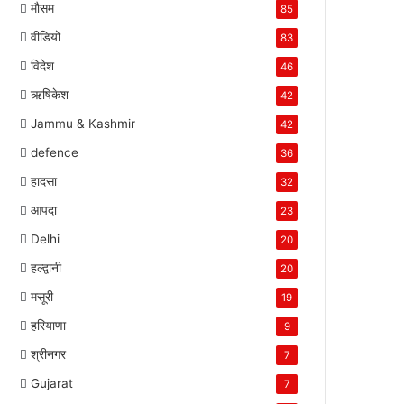
मौसम
85
वीडियो
83
विदेश
46
ऋषिकेश
42
Jammu & Kashmir
42
defence
36
हादसा
32
आपदा
23
Delhi
20
हल्द्वानी
20
मसूरी
19
हरियाणा
9
श्रीनगर
7
Gujarat
7