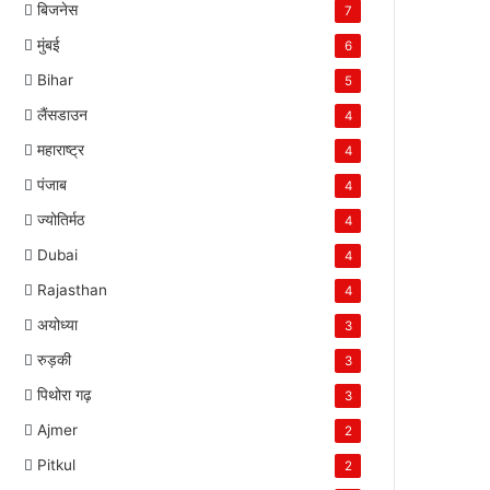
बिजनेस
7
मुंबई
6
Bihar
5
लैंसडाउन
4
महाराष्ट्र
4
पंजाब
4
ज्योतिर्मठ
4
Dubai
4
Rajasthan
4
अयोध्या
3
रुड़की
3
पिथोरा गढ़
3
Ajmer
2
Pitkul
2