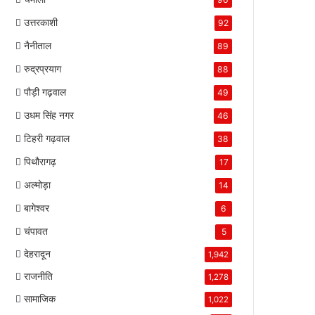
उत्तरकाशी
92
नैनीताल
89
रुद्रप्रयाग
88
पौड़ी गढ़वाल
49
उधम सिंह नगर
46
टिहरी गढ़वाल
38
पिथौरागढ़
17
अल्मोड़ा
14
बागेश्वर
6
चंपावत
5
देहरादून
1,942
राजनीति
1,278
सामाजिक
1,022