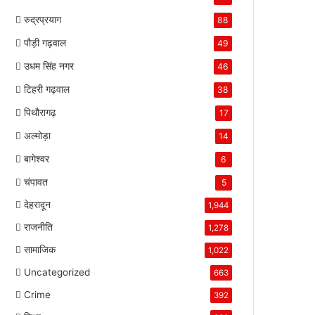
रुद्रप्रयाग
88
पौड़ी गढ़वाल
49
उधम सिंह नगर
46
टिहरी गढ़वाल
38
पिथौरागढ़
17
अल्मोड़ा
14
बागेश्वर
6
चंपावत
5
देहरादून
1,944
राजनीति
1,278
सामाजिक
1,022
Uncategorized
663
Crime
392