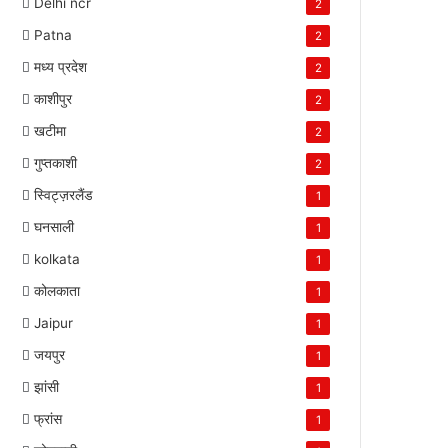
Delhi ncr
2
Patna
2
मध्य प्रदेश
2
काशीपुर
2
खटीमा
2
गुप्तकाशी
2
स्विट्ज़रलैंड
1
घनसाली
1
kolkata
1
कोलकाता
1
Jaipur
1
जयपुर
1
झांसी
1
फ्रांस
1