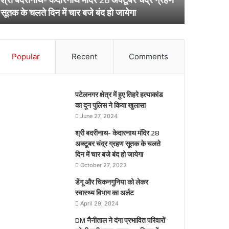
तक
अर्लट
April 29, 202
सूतक के चलते दिन में चार बजे बंद हो जायेगा
डेंगू और चिक
ते
न
र
Popular
Recent
Comments
पटेलनगर क्षेत्र में हुए तिहरे हत्याकांड
ेगा
का दून पुलिस ने किया खुलासा
June 27, 2024
श्री बदरीनाथ- केदारनाथ मंदिर 28
अक्टूबर चंद्र ग्रहण सूतक के चलते
दिन में चार बजे बंद हो जायेगा
October 27, 2023
डेंगू और चिकनगुनिया को लेकर
स्वास्थ्य विभाग का अर्लट
April 29, 2024
DM नैनीताल ने दंगा प्रभावित परिवारों