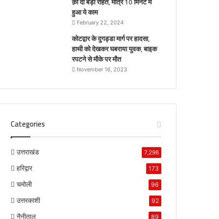
क़ो दी बड़ी राहत, मात्र 10 मिनट में
हुआ ये काम
February 22, 2024
कोटद्वार के दुगड्डा मार्ग पर हादसा,
हाथी को देखकर घबराया युवक, बाइक
रपटने से मौके पर मौत
November 16, 2023
Categories
उत्तराखंड
7,296
हरिद्वार
173
चमोली
96
उत्तरकाशी
92
नैनीताल
89