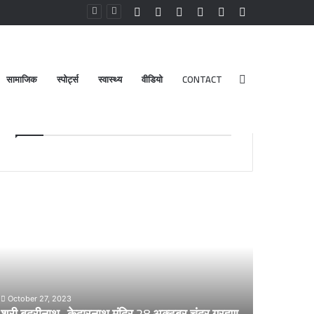
Facebook
YouTube
Instagram
Log
Random
Sidebar
In
Article
सामाजिक
स्पोर्ट्स
स्वास्थ्य
वीडियो
CONTACT
Search
Advt.
for
ी
डेंगू
रीनाथ-
और
ारनाथ
चिकनगुनिया
िर
को
लेकर
टूबर
स्वास्थ्य
र
विभाग
October 27, 2023
हण
का
श्री बदरीनाथ- केदारनाथ मंदिर 28 अक्टूबर चंद्र ग्रहण