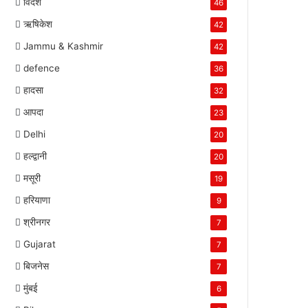
विदेश
46
ऋषिकेश
42
Jammu & Kashmir
42
defence
36
हादसा
32
आपदा
23
Delhi
20
हल्द्वानी
20
मसूरी
19
हरियाणा
9
श्रीनगर
7
Gujarat
7
बिजनेस
7
मुंबई
6