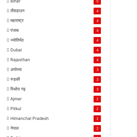
Bihar
5
लैंसडाउन
4
महाराष्ट्र
4
पंजाब
4
ज्योतिर्मठ
4
Dubai
4
Rajasthan
4
अयोध्या
3
रुड़की
3
पिथोरा गढ़
3
Ajmer
2
Pitkul
2
Himanchal Pradesh
2
नेपाल
2