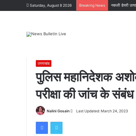
नकली डेयरी उत्पाद
Saturday, August 8 2026
Breaking News
Home
/
उत्तराखंड
/
पुलिस महानिदेशक अशोक कुमार ने समूह घ की भर्
उत्तराखंड
पुलिस महानिदेशक अशोक 
परीक्षा की जांच के संबंध
कोटद्वार
के
दुगड्डा
मार्ग
Send
Nalini Gosain
Last Updated: March 24, 2023
पर
हादसा,
an
Facebook
Twitter
हाथी
email
November 16, 2023
को
कोटद्वार के दुगड्डा मार्ग पर हादसा, हाथी को देख