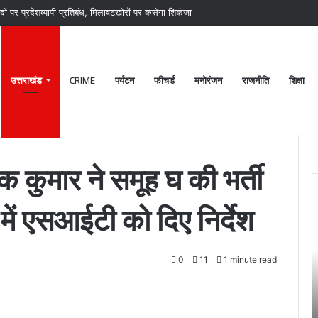
ों पर प्रदेशव्यापी प्रतिबंध, मिलावटखोरों पर कसेगा शिकंजा
उत्तराखंड
CRIME
पर्यटन
फीचर्ड
मनोरंजन
राजनीति
शिक्षा
ती परीक्षा की जांच के संबंध में एसआईटी को दिए निर्देश
कुमार ने समूह घ की भर्ती
 में एसआईटी को दिए निर्देश
पटेलनगर
श्र
क्षेत्र
बद
में
केद
हुए
मंद
0
11
1 minute read
तिहरे
28
हत्याकांड
अक्
का
चंद्
June 27, 2024
दून
ग्र
कर
पटेलनगर क्षेत्र में हुए तिहरे हत्याकांड का दून पुलिस ने