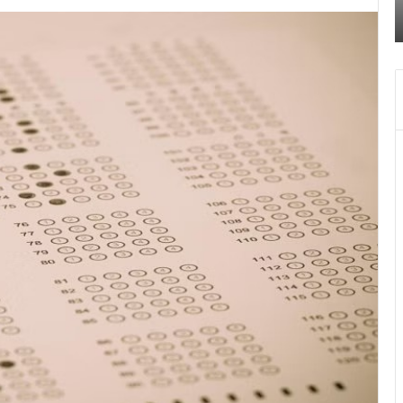
पुलिस
सू
किया खुलासा
ने
के
किया
चल
खुलासा
दि
में
चा
बजे
बंद
हो
जाय