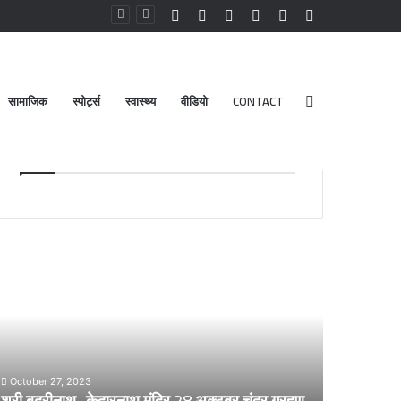
Facebook
YouTube
Instagram
Log
Random
Sidebar
In
Article
सामाजिक
स्पोर्ट्स
स्वास्थ्य
वीडियो
CONTACT
Search
Advt.
for
री
डेंगू
दरीनाथ-
और
ेदारनाथ
चिकनगुनिया
दिर
को
8
लेकर
्टूबर
स्वास्थ्य
द्र
विभाग
October 27, 2023
्रहण
का
श्री बदरीनाथ- केदारनाथ मंदिर 28 अक्टूबर चंद्र ग्रहण