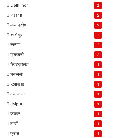
Delhi ncr
2
Patna
2
मध्य प्रदेश
2
काशीपुर
2
खटीमा
2
गुप्तकाशी
2
स्विट्ज़रलैंड
1
घनसाली
1
kolkata
1
कोलकाता
1
Jaipur
1
जयपुर
1
झांसी
1
फ्रांस
1