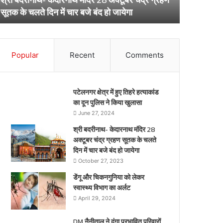
ूतक
अर्लट
April 29, 20
सूतक के चलते दिन में चार बजे बंद हो जायेगा
डेंगू और चि
े
लते
िन
ार
Popular
Recent
Comments
जे
द
पटेलनगर क्षेत्र में हुए तिहरे हत्याकांड
येगा
का दून पुलिस ने किया खुलासा
June 27, 2024
श्री बदरीनाथ- केदारनाथ मंदिर 28
अक्टूबर चंद्र ग्रहण सूतक के चलते
दिन में चार बजे बंद हो जायेगा
October 27, 2023
डेंगू और चिकनगुनिया को लेकर
स्वास्थ्य विभाग का अर्लट
April 29, 2024
DM नैनीताल ने दंगा प्रभावित परिवारों