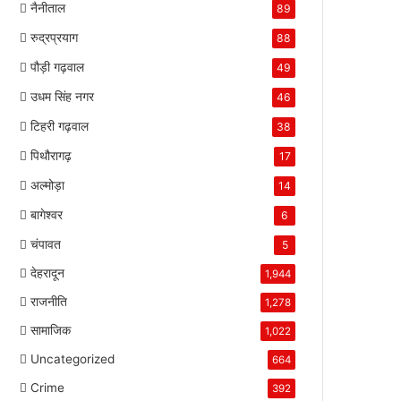
नैनीताल
89
रुद्रप्रयाग
88
पौड़ी गढ़वाल
49
उधम सिंह नगर
46
टिहरी गढ़वाल
38
पिथौरागढ़
17
अल्मोड़ा
14
बागेश्वर
6
चंपावत
5
देहरादून
1,944
राजनीति
1,278
सामाजिक
1,022
Uncategorized
664
Crime
392