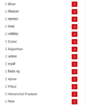
Bihar
5
लैंसडाउन
4
महाराष्ट्र
4
पंजाब
4
ज्योतिर्मठ
4
Dubai
4
Rajasthan
4
अयोध्या
3
रुड़की
3
पिथोरा गढ़
3
Ajmer
2
Pitkul
2
Himanchal Pradesh
2
नेपाल
2