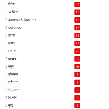
विदेश
46
ऋषिकेश
42
Jammu & Kashmir
42
defence
37
हादसा
32
आपदा
23
Delhi
20
हल्द्वानी
20
मसूरी
19
हरियाणा
9
श्रीनगर
7
Gujarat
7
बिजनेस
7
मुंबई
6