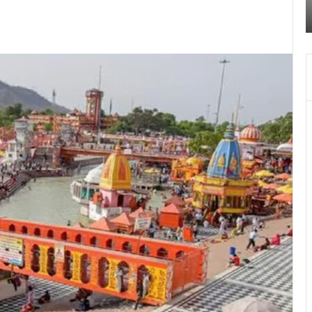
पुलिस
स
किया खुलासा
ने
क
किया
च
खुलासा
द
में
च
ब
बं
हो
जा