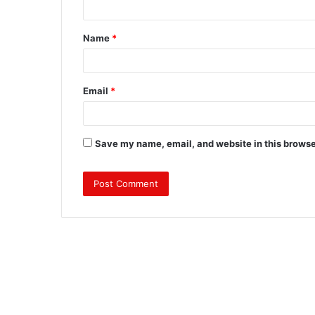
t
Name
*
*
Email
*
Save my name, email, and website in this browse